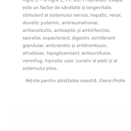
este un factor de sănătate şi longevitate,
stimulent al sistemului nervos, hepatic, renal,
diuretic puternic, antireumatismal,
antiscorbutic, antiseptic şi antiinfecţios,
secretor, expectorant, digestiv, echilibrant
glandular, anticlerotic şi antitrombozic,
afrodisiac, hipoglicemiant, antiscrofulos,
vermifug, hipnotic uşor, curativ al pielii şi al
sistemului pilos.
Rețete pentru sănătatea noastră, Elena Pridie