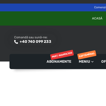
Delivery to
Switch
Săvinești, NT
Comenzile
ACASĂ
Comandă sau sună-ne:
+40 740 099 233
PREȚ AVANTAJOS
SĂPTĂMÂNAL
ABONAMENTE
MENIU
OF