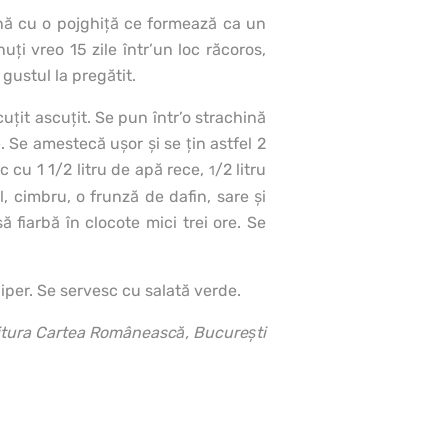
rnă cu o pojghiţă ce formează ca un
uţi vreo 15 zile într’un loc răcoros,
 gustul la pregătit.
ţit ascuţit. Se pun într’o strachină
. Se amestecă uşor şi se ţin astfel 2
c cu 1 1/2 litru de apă rece,
/2 litru
1
l, cimbru, o frunză de dafin, sare şi
fiarbă în clocote mici trei ore. Se
iper. Se ser­vesc cu salată verde.
itura Cartea Românească, Bucureşti