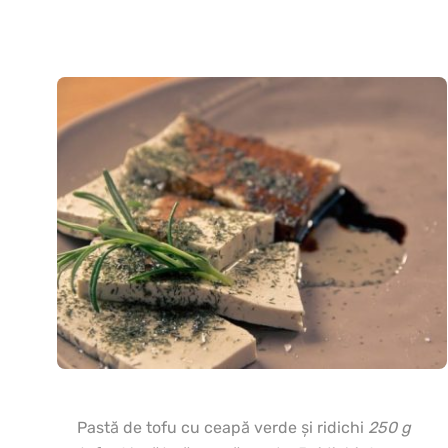
Pastă de tofu cu ceapă verde şi ridichi
250 g