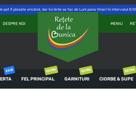
 pot fi plasate oricând, dar livrările se fac de Luni pana Vineri în intervalul 8:0
Va
OBLIGATORIU
PAROLĂ
*
DESPRE NOI
MENIU
RE
a 
Yo
th
an
ȚINE-MĂ MINTE
co
AUTENTIFICARE
EXTRA
EXTRA
EXTRA
ZILEI
ERTA
FEL PRINCIPAL
GARNITURI
CIORBE & SUPE
Ai uitat parola?