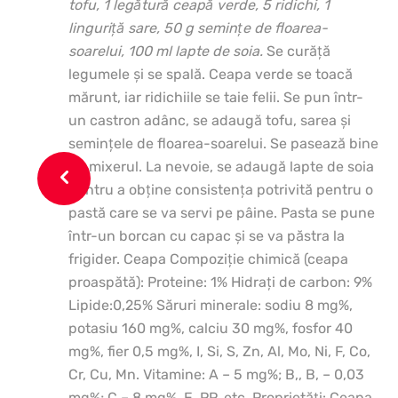
tofu, 1 legătură ceapă verde, 5 ridichi, 1
linguriţă sare, 50 g seminţe de floarea-
soarelui, 100 ml lapte de soia.
Se curăţă
legumele şi se spală. Ceapa verde se toacă
mărunt, iar ridichiile se taie felii. Se pun într-
un castron adânc, se adaugă tofu, sarea şi
seminţele de floarea-soarelui. Se pasează bine
cu mixerul. La nevoie, se adaugă lapte de soia
pentru a obţine consistenţa potrivită pentru o
pastă care se va servi pe pâine. Pasta se pune
într-un borcan cu capac şi se va păstra la
frigider. Ceapa Compoziţie chimică (ceapa
proaspătă): Proteine: 1% Hidraţi de carbon: 9%
Lipide:0,25% Săruri minerale: sodiu 8 mg%,
potasiu 160 mg%, calciu 30 mg%, fosfor 40
mg%, fier 0,5 mg%, I, Si, S, Zn, Al, Mo, Ni, F, Co,
Cr, Cu, Mn. Vitamine: A – 5 mg%; B,, B, – 0,03
mg%; C – 8 mg%, E, PP, etc. Proprietăţi: Ceapa