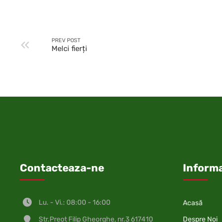
PREV POST
Melci fierţi
Contacteaza-ne
Informa
Lu. - Vi.: 08:00 - 16:00
Acasă
Despre Noi
Str.Preot Filip Gheorghe, nr.3 617410