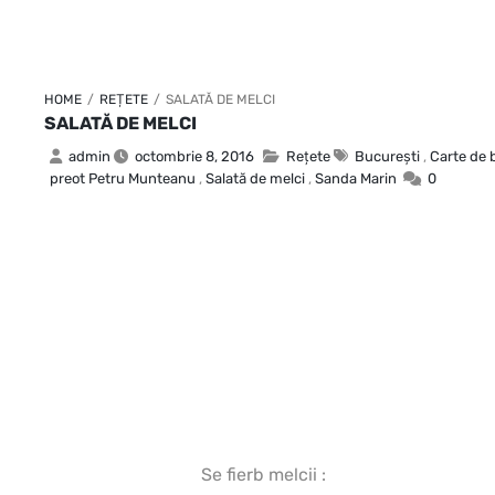
HOME
/
REȚETE
/
SALATĂ DE MELCI
SALATĂ DE MELCI
admin
octombrie 8, 2016
Rețete
Bucureşti
,
Carte de 
preot Petru Munteanu
,
Salată de melci
,
Sanda Marin
0
Se fierb melcii :