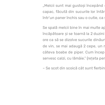
„Melcii sunt mai gustoşi începând 
capac, făcută din sucurile lor întăr
într’un paner închis sau o cutie, ca 
Se spală melcii bine în mai multe a
încăpătoare şi se toarnă la 2 duzini
ore ca să se dizolve sucu­rile dinău
de vin, se mai adaugă 2 cepe, un mor
câteva boabe de piper. Cum încep s
servesc calzi, cu lămâie.” (reţeta pen
– Se scot din scoică cât sunt fierbi