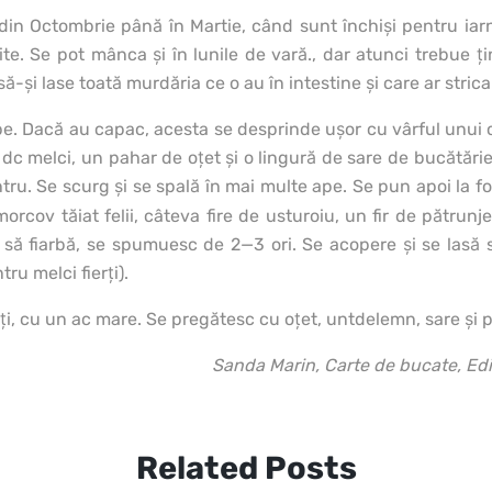
din Octombrie până în Martie, când sunt închişi pentru ia
ite. Se pot mânca şi în lunile de vară., dar atunci trebue ţin
să-şi lase toată murdăria ce o au în intestine şi care ar strica
pe. Dacă au capac, acesta se desprinde uşor cu vârful unui cu
 dc melci, un pahar de oţet şi o lingură de sare de bucătărie
ntru. Se scurg şi se spală în mai multe ape. Se pun apoi la fo
cov tăiat felii, câteva fire de usturoiu, un fir de pătrunje
ă fiarbă, se spumuesc de 2—3 ori. Se acopere şi se lasă să 
tru melci fierţi).
nţi, cu un ac mare. Se pregătesc cu oţet, untdelemn, sare şi p
Sanda Marin, Carte de bucate, Ed
Related Posts