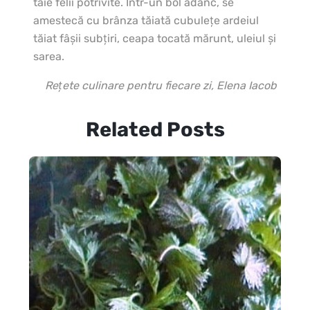
taie felii potrivite. Într-un bol adânc, se
amestecă cu brânza tăiată cubuleţe ardeiul
tăiat fâşii subţiri, ceapa tocată mărunt, uleiul şi
sarea.
Rețete culinare pentru fiecare zi, Elena Iacob
Related Posts
Pl
60
ap
lă
dro