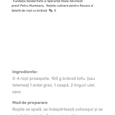
,
Fundaţia Solidaritate şi Speranţă filiala Săvineşti
,
preot Petru Munteanu
,
Rețete culinare pentru fiecare zi
,
Salată de roşii cu brânză
0
Ingrediente:
3-4 roşii proaspete, 150 g brânză tofu, (sau
telemea) 1 ardei gras, 1 ceapă, 2 linguri ulei,
sare.
Mod de preparare
Roşiile se spală, se îndepărtează cotoraşul şi se