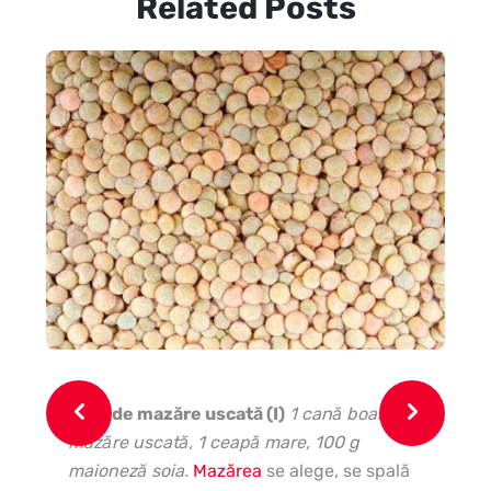
Related Posts
Cr
div
lin
(în
măr
Pate de mazăre uscată (I)
1 cană boabe
mazăre uscată, 1 ceapă mare, 100 g
maioneză soia.
Mazărea
se alege, se spală