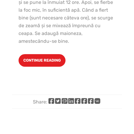
şi se pune la înmuiat 12 ore. Apoi, se fierbe
la foc mic, în suficientă apă. Când a fiert
bine (sunt necesare câteva ore), se scurge
de zeamă şi se mixează împreună cu
ceapa. Se adaugă maioneza,
amestecându-se bine.
CONTINUE READING
Share:
Share
Share
Share
Share
Share
Share
Share
Share
on
on
on
on
on
on
by
on
Facebook
X
Pinterest
LinkedIn
WhatsApp
Telegram
email
VK
(Twitter)