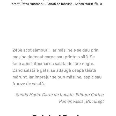
preot Petru Munteanu
,
Salată pe măsline
,
Sanda Marin
0
24Se scot sâmburii, iar măslinele se dau prin
maşina de tocat carne sau printr-o sită.
Se
face apoi întocmai ca salata de icre negre.
Când salata e gata, se adaugă ceapă tăiată
mărunt, iar împrejur se pun măsline, aspic sau
frunze de salată.
Sanda Marin, Carte de bucate, Editura Cartea
Românească, Bucureşt