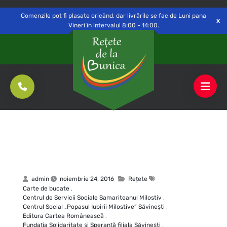
Delivery to
Switch
Open
Săvinești, NT
Comenzile pot fi plasate oricând, dar livrările se fac de Luni pana
Vineri în intervalul 8:00 - 14:00.
admin
noiembrie 24, 2016
Rețete
Carte de bucate
,
Centrul de Servicii Sociale Samariteanul Milostiv
,
Centrul Social „Popasul Iubirii Milostive” Săvineşti
,
Editura Cartea Românească
,
Fundaţia Solidaritate şi Speranţă filiala Săvineşti
,