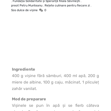
,
Fundaţia Solidaritate şi Speranţă filiala Săvineşti
,
preot Petru Munteanu
,
Rețete culinare pentru fiecare zi
,
Sos dulce de vişine
0
Ingrediente
400 g vişine fără sâmburi, 400 ml apă, 200 g
miere de albine, 100 g caju, măcinat, 1 pliculeţ
zahăr vanilat.
Mod de preparare
Vişinele se pun în apă şi se fierb câteva