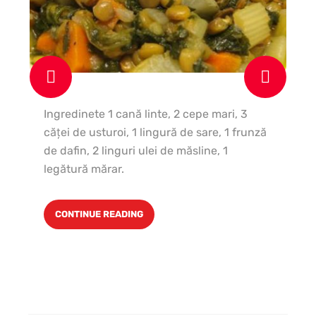
In
ce
Ingredinete 1 cană linte, 2 cepe mari, 3
1 c
căţei de usturoi, 1 lingură de sare, 1 frunză
păt
de dafin, 2 linguri ulei de măsline, 1
ve
legătură mărar.
CONTINUE READING