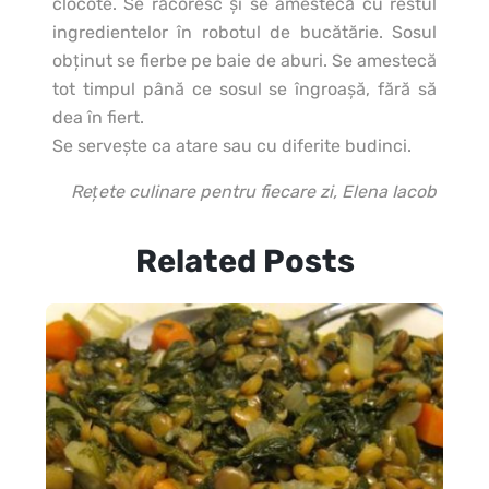
clocote. Se răcoresc şi se amestecă cu restul
ingredientelor în robotul de bucătărie. Sosul
obţinut se fierbe pe baie de aburi. Se amestecă
tot timpul până ce sosul se îngroaşă, fără să
dea în fiert.
Se serveşte ca atare sau cu diferite budinci.
Rețete culinare pentru fiecare zi, Elena Iacob
Related Posts