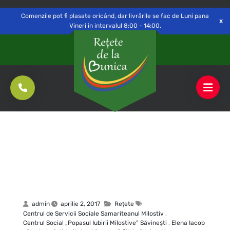
Delivery to
Switch
Open
Săvinești, NT
Comenzile pot fi plasate oricând, dar livrările se fac de Luni pana
Vineri în intervalul 8:00 - 14:00.
admin
aprilie 2, 2017
Rețete
Centrul de Servicii Sociale Samariteanul Milostiv
,
Centrul Social „Popasul Iubirii Milostive” Săvineşti
,
Elena Iacob