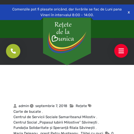
Delivery to
Switch
Open
Săvinești, NT
Comenzile pot fi plasate oricând, dar livrările se fac de Luni pana
Vineri în intervalul 8:00 - 14:00.
admin
septembrie 7, 2018
Rețete
Carte de bucate
,
Centrul de Servicii Sociale Samariteanul Milostiv
,
Centrul Social „Popasul Iubirii Milostive” Săvineşti
,
Fundaţia Solidaritate şi Speranţă filiala Săvineşti
,
Maria Deleanu
,
preot Petru Munteanu
,
Tăiţei cu nuci
0