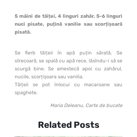
5 mâini de tăiţei, 4 linguri zahăr, 5-6 linguri
nuci pisate, puţină vanilie sau scorţişoară
pisată.
Se fierb tăiţeii în apă puţin sărată. Se
strecoară, se spală cu apă rece, lăsîndu-i să se
scurgă bine. Se amestecă apoi cu zahărul,
nucile, scorţişoara sau vanilia.
Tăiţeii se pot înlocui cu macaroane sau
spaghete.
Maria Deleanu, Carte de bucate
Related Posts