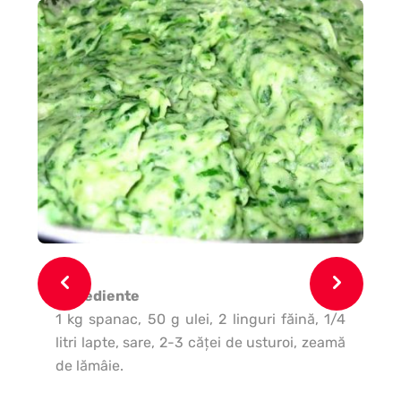
Ingrediente
In
1 kg spanac, 50 g ulei, 2 linguri făină, 1/4
boa
litri lapte, sare, 2-3 căţei de usturoi, zeamă
tos
de lămâie.
zah