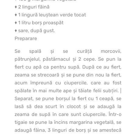
♦ 2 linguri făină
♦ 1 lingură leuştean verde tocat
♦ 1 litru borş proaspăt
♦ sare, după gust.
Preparare
Se spală şi se curăţă morcovii,
pătrunjelul, păstârnacul şi 2 cepe. Se pun la
fiert cu apă ca pentru supă. După ce au fiert,
zeama se strecoară şi se pune din nou la fiert,
acum împreună cu ciupercile, care au fost
spălate în mai multe ape şi tăiate felii subţiri. |
Separat, se pune borşul la fiert cu 1 ceapă, se
lasă să dea scurt în clocot şi se adaugă la
zeama de supă în care sunt ciupercile. Într-o
tigaie se pune la încins margarina vegetală, se
adaugă făina, 3 linguri de borş şi se amestecă