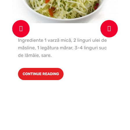
In
ce
Ingrediente 1 varză mică, 2 linguri ulei de
1 c
măsline, 1 legătura mărar, 3-4 linguri suc
păt
de lămâie, sare.
ve
CONTINUE READING