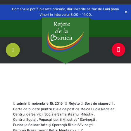
Delivery to
Switch
Open
Săvinești, NT
Comenzile pot fi plasate oricând, dar livrările se fac de Luni pana
Vineri în intervalul 8:00 - 14:00.
admin
noiembrie 15, 2016
Rețete
Borş de ciuperci I
,
Carte de bucate pentru zilele de post de Maica Lucia Nedelea
,
Centrul de Servicii Sociale Samariteanul Milostiv
,
Centrul Social „Popasul Iubirii Milostive” Săvineşti
,
Fundaţia Solidaritate şi Speranţă filiala Săvineşti
,
Gemma Press
,
preot Petru Munteanu
0