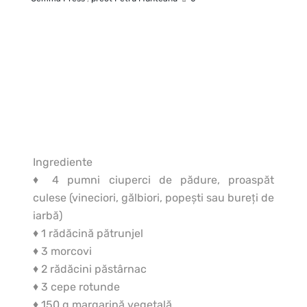
Ingrediente
♦ 4 pumni ciuperci de pădure, proaspăt
culese (vineciori, gălbiori, popeşti sau bureţi de
iarbă)
♦ 1 rădăcină pătrunjel
♦ 3 morcovi
♦ 2 rădăcini păstârnac
♦ 3 cepe rotunde
♦ 150 g margarină vegetală