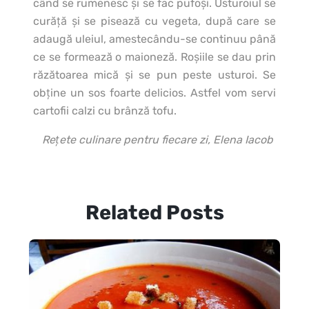
când se rumenesc şi se fac pufoşi. Usturoiul se
curăţă şi se pisează cu vegeta, după care se
adaugă uleiul, amestecându-se continuu până
ce se formează o maioneză. Roşiile se dau prin
răzătoarea mică şi se pun peste usturoi. Se
obţine un sos foarte delicios. Astfel vom servi
cartofii calzi cu brânză tofu.
Rețete culinare pentru fiecare zi, Elena Iacob
Related Posts