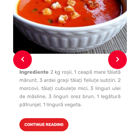
Ingrediente
2 kg roşii, 1 ceapă mare tăiată
07
mărunt, 3 ardei graşi tăiaţi feliuţe subţiri, 2
g f
morcovi, tăiaţi cubuleţe mici, 3 linguri ulei
lin
de măsline, 3 linguri orez brun, 1 legătură
pătrunjel, 1 lingură vegeta.
CONTINUE READING