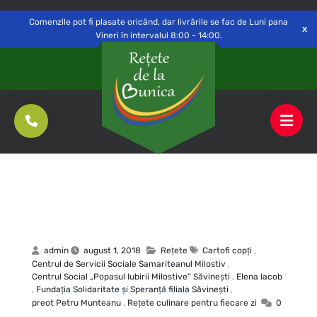
Delivery to
Switch
Open
Săvinești, NT
Comenzile pot fi plasate oricând, dar livrările se fac de Luni pana
Vineri în intervalul 8:00 - 14:00.
admin
august 1, 2018
Rețete
Cartofi copţi
,
Centrul de Servicii Sociale Samariteanul Milostiv
,
Centrul Social „Popasul Iubirii Milostive” Săvineşti
,
Elena Iacob
,
Fundaţia Solidaritate şi Speranţă filiala Săvineşti
,
preot Petru Munteanu
,
Rețete culinare pentru fiecare zi
0