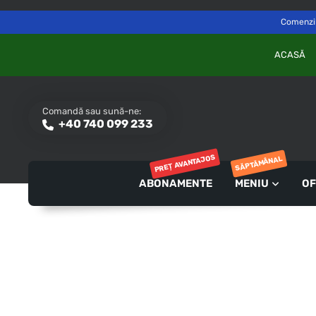
Delivery to
Switch
Săvinești, NT
Comenzile
ACASĂ
Comandă sau sună-ne:
+40 740 099 233
PREȚ AVANTAJOS
SĂPTĂMÂNAL
ABONAMENTE
MENIU
OF