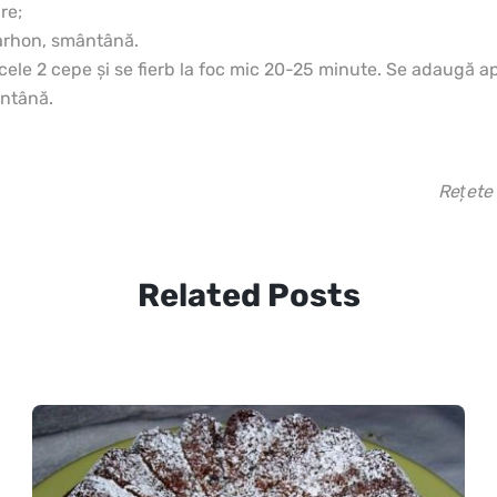
re;
tarhon, smântână.
cele 2 cepe şi se fierb la foc mic 20-25 minute. Se adaugă ap
ântână.
Reţete 
Related Posts