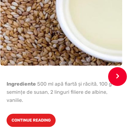
Ingrediente
500 ml apă fiartă şi răcită, 100 g
c
seminţe de susan, 2 linguri filiere de albine,
vanilie.
CONTINUE READING