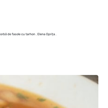
iorbă de fasole cu tarhon
,
Elena Opriţa
,