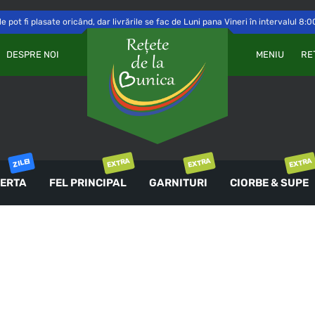
 pot fi plasate oricând, dar livrările se fac de Luni pana Vineri în intervalul 8:0
Va
OBLIGATORIU
PAROLĂ
*
DESPRE NOI
MENIU
RE
a 
Yo
th
an
ȚINE-MĂ MINTE
co
AUTENTIFICARE
EXTRA
EXTRA
EXTRA
ZILEI
ERTA
FEL PRINCIPAL
GARNITURI
CIORBE & SUPE
Ai uitat parola?