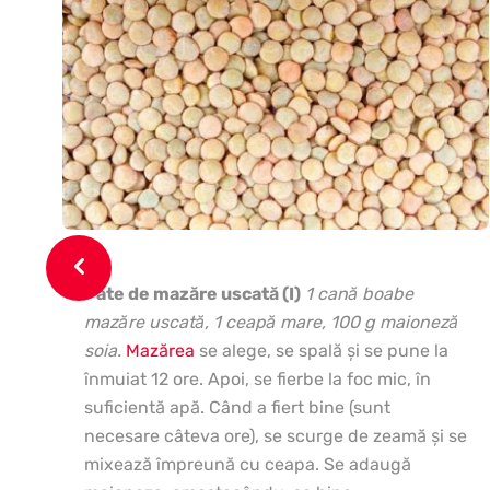
Pate de mazăre uscată (I)
1 cană boabe
mazăre uscată, 1 ceapă mare, 100 g maioneză
soia.
Mazărea
se alege, se spală şi se pune la
înmuiat 12 ore. Apoi, se fierbe la foc mic, în
suficientă apă. Când a fiert bine (sunt
necesare câteva ore), se scurge de zeamă şi se
mixează împreună cu ceapa. Se adaugă