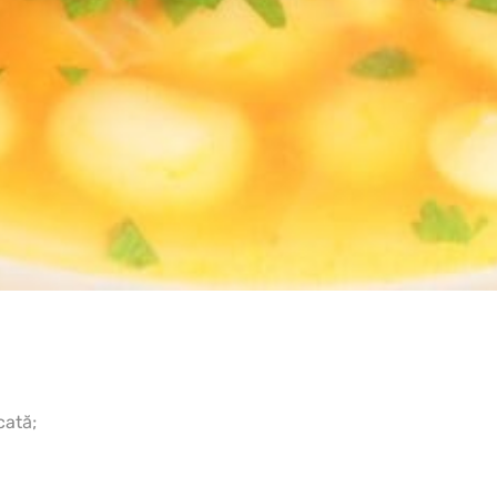
cată;