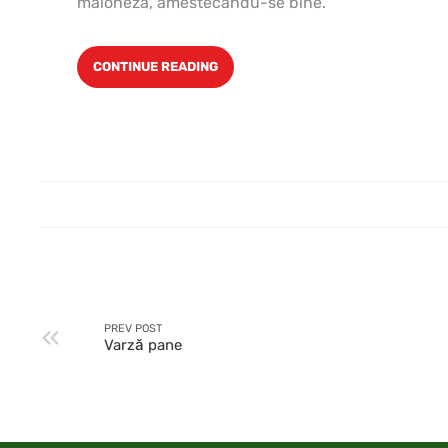
maioneza, amestecându-se bine.
CONTINUE READING
PREV POST
Varză pane