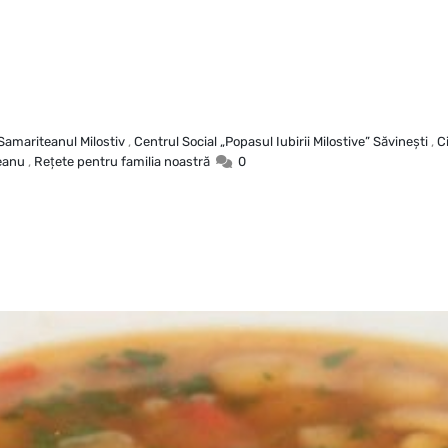
 Samariteanul Milostiv
,
Centrul Social „Popasul Iubirii Milostive” Săvineşti
,
C
eanu
,
Reţete pentru familia noastră
0