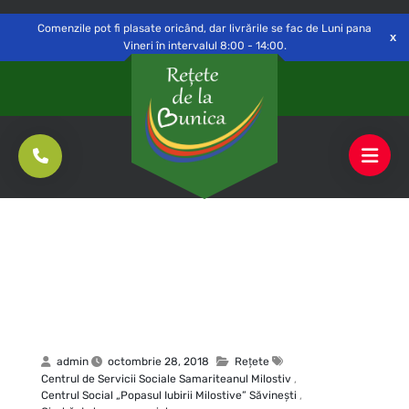
Delivery to
Switch
Open
Săvinești, NT
Comenzile pot fi plasate oricând, dar livrările se fac de Luni pana
Vineri în intervalul 8:00 - 14:00.
admin
octombrie 28, 2018
Rețete
Centrul de Servicii Sociale Samariteanul Milostiv
,
Centrul Social „Popasul Iubirii Milostive” Săvineşti
,