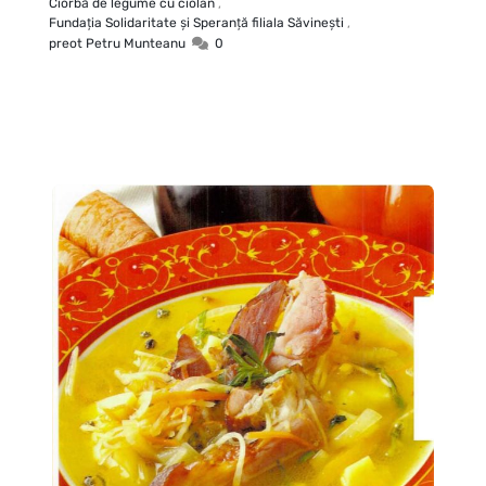
Ciorbă de legume cu ciolan
,
Fundaţia Solidaritate şi Speranţă filiala Săvineşti
,
preot Petru Munteanu
0