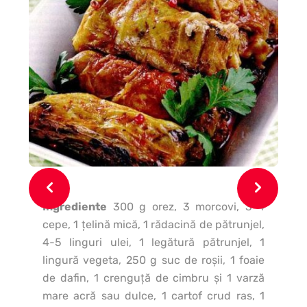
Ingrediente
300 g orez, 3 morcovi, 3-4
In
cepe, 1 ţelină mică, 1 rădacină de pătrunjel,
g s
4-5 linguri ulei, 1 legătură pătrunjel, 1
alb
lingură vegeta, 250 g suc de roşii, 1 foaie
de dafin, 1 crenguţă de cimbru şi 1 varză
mare acră sau dulce, 1 cartof crud ras, 1