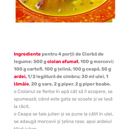
Ingrediente
pentru 4 porţii de Ciorbă de
legume: 500 g
ciolan afumat
, 100 g morcovi;
100 g cartofi, 100 g ţelină, 100 g ceapă, 50 g
ardei,
1/2 legătură de cimbru; 30 ml ulei, 1
lămâie
, 20 g sare, 2 g piper, 2 g piper boabe.
o Ciolanul se fierbe în apă cât să îl acopere, se
spumează; când este gata se scoate şi se lasă
la răcit.
o Ceapa se taie julien şi se pune la călit în ulei,
se adaugă morcovii şi ţelina rase, apoi ardeiul
tăiat julien.