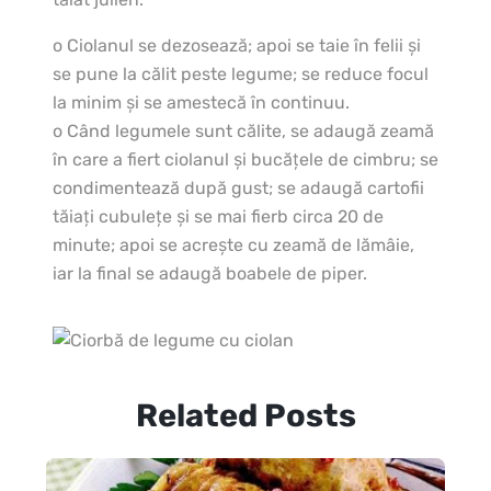
o Ciolanul se dezosează; apoi se taie în felii şi
se pune la călit peste legume; se reduce focul
la minim şi se amestecă în continuu.
o Când legumele sunt călite, se adaugă zeamă
în care a fiert ciolanul şi bucăţele de cimbru; se
condimentează după gust; se adaugă cartofii
tăiaţi cubuleţe şi se mai fierb circa 20 de
minute; apoi se acreşte cu zeamă de lămâie,
iar la final se adaugă boabele de piper.
Related Posts