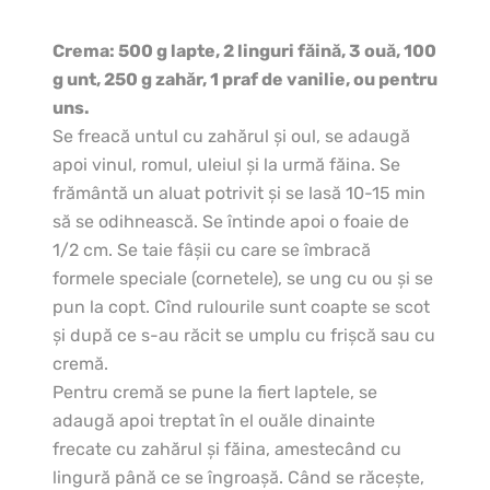
Crema: 500 g lapte, 2 linguri făină, 3 ouă, 100
g unt, 250 g zahăr,
1 praf de vanilie, ou pentru
uns.
Se freacă untul cu zahărul şi oul, se adaugă
apoi vinul, romul, uleiul şi la urmă făina. Se
frământă un aluat potrivit şi se lasă 10-15 min
să se odihnească. Se întinde apoi o foaie de
1/2 cm. Se taie fâşii cu care se îmbracă
formele speciale (cornetele), se ung cu ou şi se
pun la copt. Cînd rulourile sunt coapte se scot
şi după ce s-au răcit se umplu cu frişcă sau cu
cremă.
Pentru cremă se pune la fiert laptele, se
adaugă apoi treptat în el ouăle dinainte
frecate cu zahărul şi făina, amestecând cu
lingură până ce se îngroaşă. Când se răceşte,