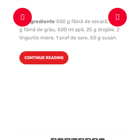
07Ingrediente
500 g făină de secară, 500
6 o
g făină de grâu, 500 ml apă, 25 g drojdie, 2
pa
linguriţe miere, 1 praf de sare, 50 g susan.
un
CONTINUE READING