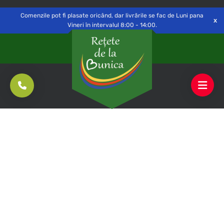
Delivery to
Switch
Open
Săvinești, NT
Comenzile pot fi plasate oricând, dar livrările se fac de Luni pana
Vineri în intervalul 8:00 - 14:00.