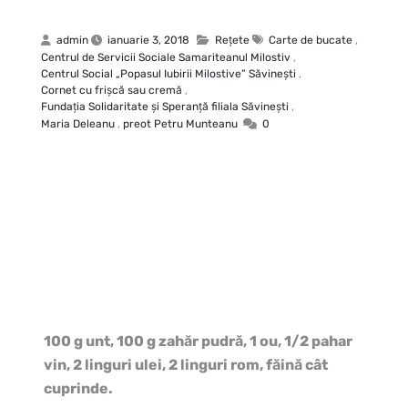
admin
ianuarie 3, 2018
Rețete
Carte de bucate
,
Centrul de Servicii Sociale Samariteanul Milostiv
,
Centrul Social „Popasul Iubirii Milostive” Săvineşti
,
Cornet cu frişcă sau cremă
,
Fundaţia Solidaritate şi Speranţă filiala Săvineşti
,
Maria Deleanu
,
preot Petru Munteanu
0
100 g unt, 100 g zahăr pudră, 1 ou, 1/2 pahar
vin, 2 linguri ulei, 2 linguri rom, făină cât
cuprinde.