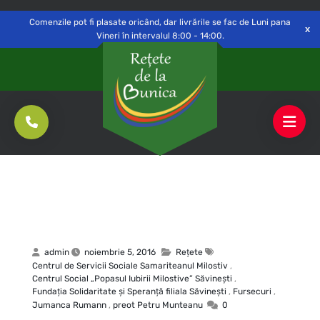
Delivery to
Switch
Open
Săvinești, NT
Comenzile pot fi plasate oricând, dar livrările se fac de Luni pana
Vineri în intervalul 8:00 - 14:00.
admin
noiembrie 5, 2016
Rețete
Centrul de Servicii Sociale Samariteanul Milostiv
,
Centrul Social „Popasul Iubirii Milostive” Săvineşti
,
Fundaţia Solidaritate şi Speranţă filiala Săvineşti
,
Fursecuri
,
Jumanca Rumann
,
preot Petru Munteanu
0