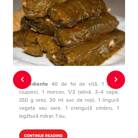
Ingrediente
40 de foi de viţă, 1 cutie
In
ciuperci, 1 morcov, 1/2 ţelină, 3-4 cepe,
ar
250 g orez, 30 ml suc de roşii, 1 lingură
su
vegeta sau sare, 1 crenguţă cimbru, 1
sa
legătură mărar, 1 ou.
ve
CONTINUE READING