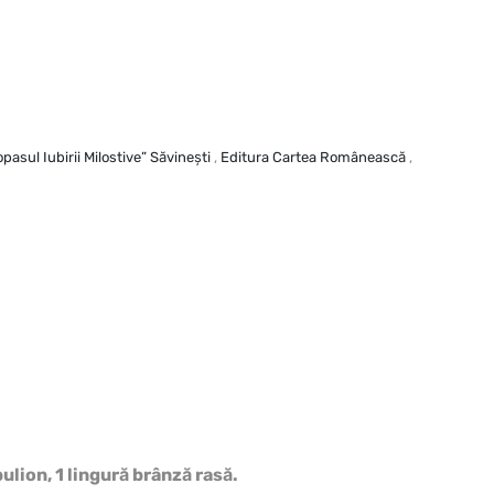
pasul Iubirii Milostive” Săvineşti
,
Editura Cartea Românească
,
 bulion, 1 lingură brânză rasă.