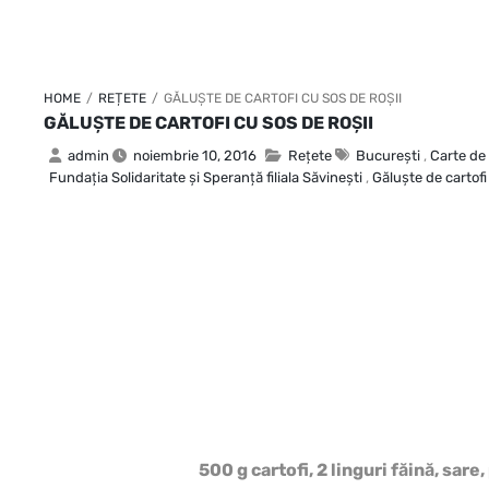
HOME
/
REȚETE
/
GĂLUŞTE DE CARTOFI CU SOS DE ROŞII
GĂLUŞTE DE CARTOFI CU SOS DE ROŞII
admin
noiembrie 10, 2016
Rețete
Bucureşti
,
Carte de
Fundaţia Solidaritate şi Speranţă filiala Săvineşti
,
Găluşte de cartofi
500 g cartofi, 2 linguri făină, sare,