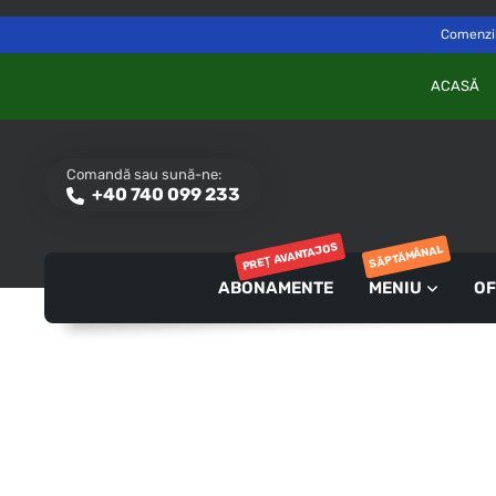
Delivery to
Switch
Săvinești, NT
Comenzile
ACASĂ
Comandă sau sună-ne:
+40 740 099 233
PREȚ AVANTAJOS
SĂPTĂMÂNAL
ABONAMENTE
MENIU
OF