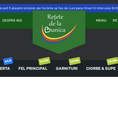
 pot fi plasate oricând, dar livrările se fac de Luni pana Vineri în intervalul 8:0
Va
OBLIGATORIU
PAROLĂ
*
DESPRE NOI
MENIU
RE
a 
Yo
th
an
ȚINE-MĂ MINTE
co
AUTENTIFICARE
EXTRA
EXTRA
EXTRA
ZILEI
ERTA
FEL PRINCIPAL
GARNITURI
CIORBE & SUPE
Ai uitat parola?