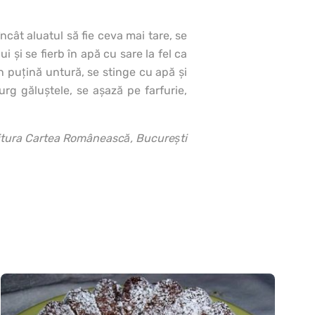
încât aluatul să fie ceva mai tare, se
 şi se fierb în apă cu sare la fel ca
în puţină untură, se stinge cu apă şi
rg găluştele, se aşază pe farfurie,
itura Cartea Românească, Bucureşti