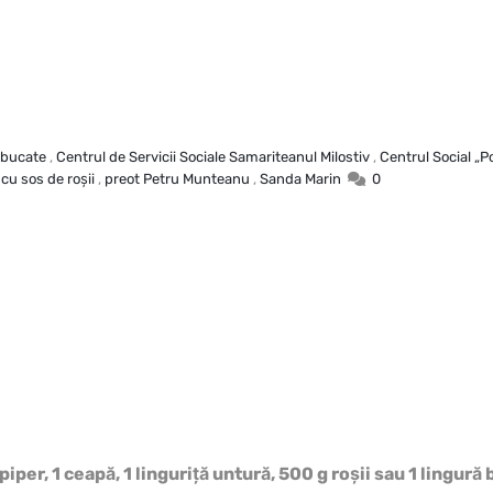
 bucate
,
Centrul de Servicii Sociale Samariteanul Milostiv
,
Centrul Social „Po
 cu sos de roşii
,
preot Petru Munteanu
,
Sanda Marin
0
 piper, 1 ceapă, 1 linguriţă untură, 500 g roşii sau 1 lingură