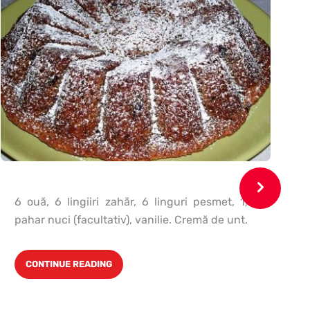
6 ouă, 6 lingiiri zahăr, 6 linguri pesmet, 1/2
pahar nuci (facultativ), vanilie. Cremă de unt.
m
CONTINUE READING