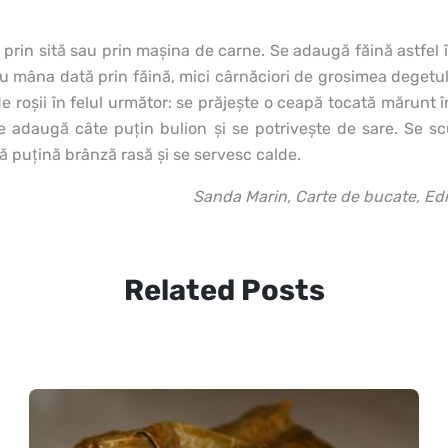
ec prin sită sau prin maşina de carne. Se adaugă făină astfel 
cu mâna dată prin făină, mici cârnăciori de grosimea degetului
e roşii în felul următor: se prăjeşte o ceapă tocată mărunt 
e adaugă câte puţin bulion şi se potriveşte de sare. Se scu
ă puţină brânză rasă şi se servesc calde.
Sanda Marin, Carte de bucate, Ed
Related Posts