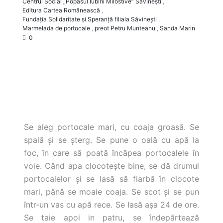
Centrul Social „Popasul Iubirii Milostive” Săvineşti
,
Editura Cartea Românească
,
Fundaţia Solidaritate şi Speranţă filiala Săvineşti
,
Marmelada de portocale
,
preot Petru Munteanu
,
Sanda Marin
0
Se aleg portocale mari, cu coaja groasă. Se
spală şi se şterg. Se pune o oală cu apă Ia
foc, în care să poată încăpea portocalele în
voie.
Când apa clocoteşte bine, se dă drumul
portocalelor şi se lasă să fiarbă în clocote
mari, până se moaie coaja. Se scot şi se pun
într-un vas cu apă rece. Se Iasă aşa 24 de ore.
Se taie apoi in patru, se îndepărtează