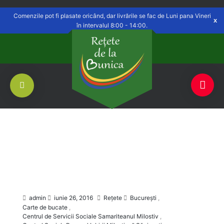
Delivery to
Săvinești, NT
Switch
Open
Comenzile pot fi plasate oricând, dar livrările se fac de Luni pana Vineri
în intervalul 8:00 - 14:00.
admin
iunie 26, 2016
Rețete
Bucureşti
,
Carte de bucate
,
Centrul de Servicii Sociale Samariteanul Milostiv
,