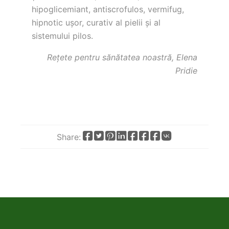
hipoglicemiant, antiscrofulos, vermifug,
hipnotic uşor, curativ al pielii şi al
sistemului pilos.
Rețete pentru sănătatea noastră, Elena
Pridie
Share:
Share
Share
Share
Share
Share
Share
Share
Share
on
on
on
on
on
on
by
on
Facebook
X
Pinterest
LinkedIn
WhatsApp
Telegram
email
VK
(Twitter)