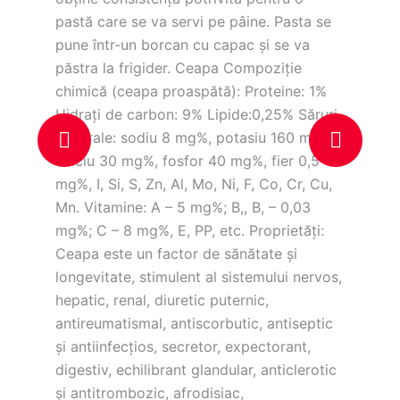
Pl
pastă care se va servi pe pâine. Pasta se
pune într-un borcan cu capac şi se va
60
păstra la frigider. Ceapa Compoziţie
ap
chimică (ceapa proaspătă): Proteine: 1%
lă
Hidraţi de carbon: 9% Lipide:0,25% Săruri
dro
minerale: sodiu 8 mg%, potasiu 160 mg%,
calciu 30 mg%, fosfor 40 mg%, fier 0,5
mg%, I, Si, S, Zn, Al, Mo, Ni, F, Co, Cr, Cu,
Mn. Vitamine: A – 5 mg%; B,, B, – 0,03
mg%; C – 8 mg%, E, PP, etc. Proprietăţi:
Ceapa este un factor de sănătate şi
longevitate, stimulent al sistemului nervos,
hepatic, renal, diuretic puternic,
antireumatismal, antiscorbutic, antiseptic
şi antiinfecţios, secretor, expectorant,
digestiv, echilibrant glandular, anticlerotic
şi antitrombozic, afrodisiac,