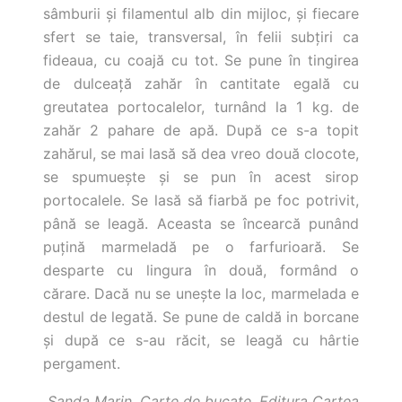
sâmburii şi filamentul alb din mijloc, şi fiecare
sfert se taie, transversal, în felii subţiri ca
fideaua, cu coajă cu tot. Se pune în tingirea
de dulceaţă zahăr în cantitate egală cu
greutatea portocalelor, turnând la 1 kg. de
zahăr 2 pahare de apă. După ce s-a topit
zahărul, se mai lasă să dea vreo două clocote,
se spumueşte şi se pun în acest sirop
portocalele. Se lasă să fiarbă pe foc potrivit,
până se leagă. Aceasta se încearcă punând
puţină marmeladă pe o farfurioară. Se
desparte cu lingura în două, formând o
cărare. Dacă nu se uneşte la loc, marmelada e
destul de legată. Se pune de caldă in borcane
şi după ce s-au răcit, se leagă cu hârtie
pergament.
Sanda Marin, Carte de bucate, Editura Cartea