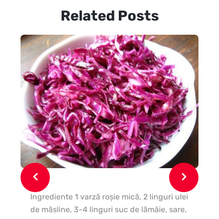
Related Posts
Ingrediente 1 varză roşie mică, 2 linguri ulei
07
de măsline, 3-4 linguri suc de lămâie, sare,
g f