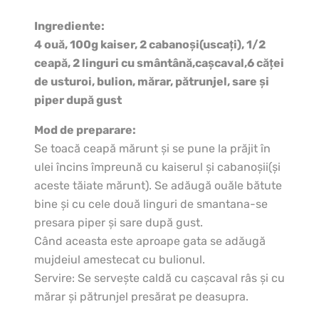
Ingrediente:
4 ouă, 100g kaiser, 2 cabanoşi(uscaţi), 1/2
ceapă, 2 linguri cu smântână,caşcaval,6 căţei
de usturoi, bulion, mărar, pătrunjel, sare şi
piper după gust
Mod de preparare:
Se toacă ceapă mărunt şi se pune la prăjit în
ulei încins împreună cu kaiserul şi cabanoşii(şi
aceste tăiate mărunt). Se adăugă ouăle bătute
bine şi cu cele două linguri de smantana-se
presara piper şi sare după gust.
Când aceasta este aproape gata se adăugă
mujdeiul amestecat cu bulionul.
Servire: Se serveşte caldă cu caşcaval râs şi cu
mărar şi pătrunjel presărat pe deasupra.