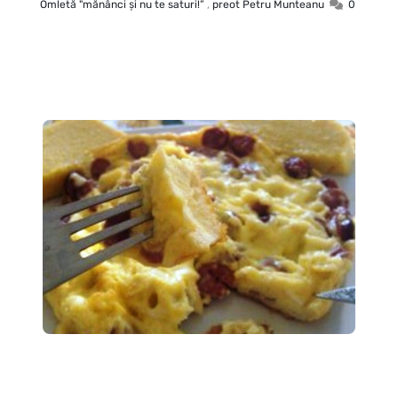
Omletă "mănânci şi nu te saturi!”
,
preot Petru Munteanu
0