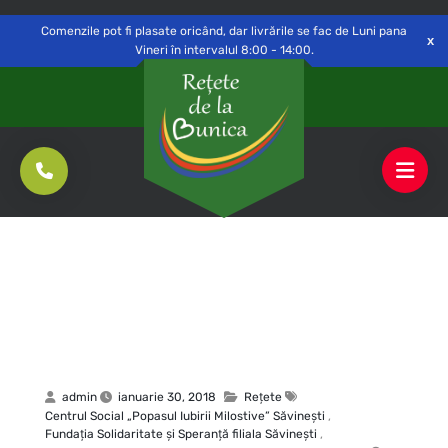
Delivery to
Switch
Open
Săvinești, NT
Comenzile pot fi plasate oricând, dar livrările se fac de Luni pana
Vineri în intervalul 8:00 - 14:00.
admin
ianuarie 30, 2018
Rețete
Centrul Social „Popasul Iubirii Milostive” Săvineşti
,
Fundaţia Solidaritate şi Speranţă filiala Săvineşti
,