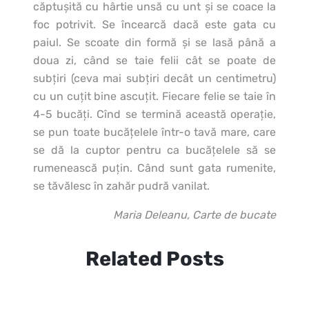
căptuşită cu hârtie unsă cu unt şi se coace la
foc potrivit. Se încearcă dacă este gata cu
paiul. Se scoate din formă şi se lasă până a
doua zi, când se taie felii cât se poate de
subţiri (ceva mai subţiri decât un centimetru)
cu un cuţit bine ascuţit. Fiecare felie se taie în
4-5 bucăţi. Cînd se termină această operaţie,
se pun toate bucăţelele într-o tavă mare, care
se dă la cuptor pentru ca bucăţelele să se
rumenească puţin. Când sunt gata rumenite,
se tăvălesc în zahăr pudră vanilat.
Maria Deleanu, Carte de bucate
Related Posts