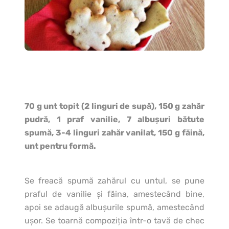
70 g unt topit (2 linguri de supă), 150 g zahăr
pudră, 1 praf vanilie, 7 albuşuri bătute
spumă, 3-4 linguri zahăr vanilat, 150 g făină,
unt pentru formă.
Se freacă spumă zahărul cu untul, se pune
praful de vanilie şi făina, amestecând bine,
apoi se adaugă albuşurile spumă, amestecând
uşor. Se toarnă compoziţia într-o tavă de chec