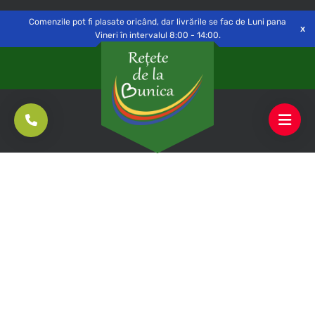
Delivery to
Switch
Open
Săvinești, NT
Comenzile pot fi plasate oricând, dar livrările se fac de Luni pana
Vineri în intervalul 8:00 - 14:00.