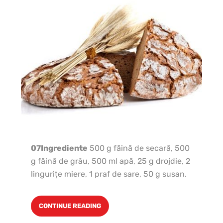
07Ingrediente
500 g făină de secară, 500
Pl
g făină de grâu, 500 ml apă, 25 g drojdie, 2
60
linguriţe miere, 1 praf de sare, 50 g susan.
ap
lă
CONTINUE READING
dro