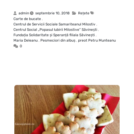
admin
septembrie 10, 2018
Rețete
Carte de bucate
,
Centrul de Servicii Sociale Samariteanul Milostiv
,
Centrul Social „Popasul Iubirii Milostive” Săvineşti
,
Fundaţia Solidaritate şi Speranţă filiala Săvineşti
,
Maria Deleanu
,
Pesmeciori din albuş
,
preot Petru Munteanu
0