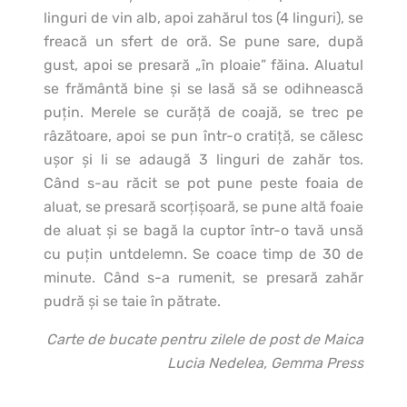
linguri de vin alb, apoi zahărul tos (4 linguri), se
freacă un sfert de oră. Se pune sare, după
gust, apoi se presară „în ploaie” făina. Aluatul
se frământă bine şi se lasă să se odihnească
puţin. Merele se curăţă de coajă, se trec pe
râzătoare, apoi se pun într-o cratiţă, se călesc
uşor şi li se adaugă 3 linguri de zahăr tos.
Când s-au răcit se pot pune peste foaia de
aluat, se presară scorţişoară, se pune altă foaie
de aluat şi se bagă la cuptor într-o tavă unsă
cu puţin untdelemn. Se coace timp de 30 de
minute. Când s-a rumenit, se presară zahăr
pudră şi se taie în pătrate.
Carte de bucate pentru zilele de post de Maica
Lucia Nedelea, Gemma Press