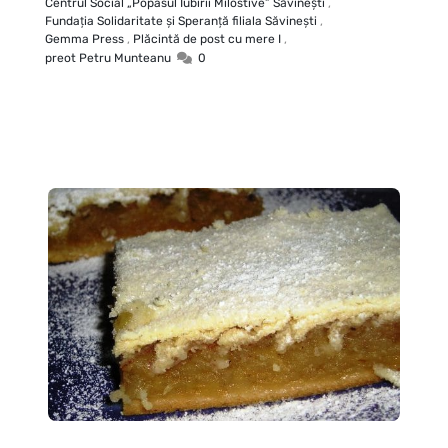
Centrul Social „Popasul Iubirii Milostive” Săvineşti
,
Fundaţia Solidaritate şi Speranţă filiala Săvineşti
,
Gemma Press
,
Plăcintă de post cu mere I
,
preot Petru Munteanu
0