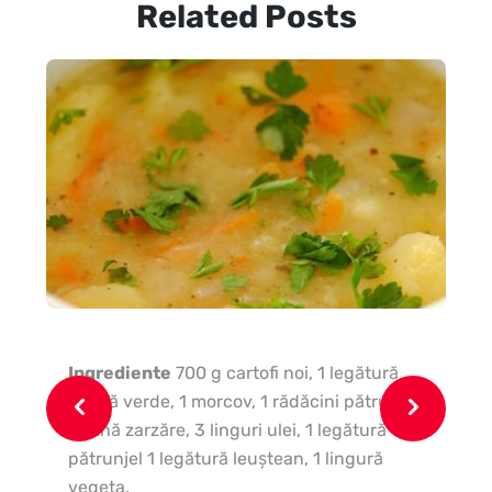
Related Posts
In
po
Ingrediente
700 g cartofi noi, 1 legătură
mă
ceapă verde, 1 morcov, 1 rădăcini pătrunjel,
1 cană zarzăre, 3 linguri ulei, 1 legătură
pătrunjel 1 legătură leuştean, 1 lingură
vegeta.