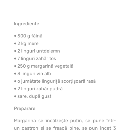
Ingrediente
♦ 500 g făină
♦ 2 kg mere
♦ 2 linguri untdelemn
♦ 7 linguri zahăr tos
♦ 250 g margarină vegetală
♦ 3 linguri vin alb
♦ o jumătate linguriţă scorţişoară rasă
♦ 2 linguri zahăr pudră
♦ sare, după gust
Preparare
Margarina se încălzeşte puţin, se pune într-
un castron şi se freacă bine, se pun încet 3