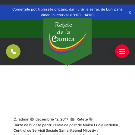
Delivery to
Switch
Open
Săvinești, NT
Comenzile pot fi plasate oricând, dar livrările se fac de Luni pana
Vineri în intervalul 8:00 - 14:00.
admin
decembrie 12, 2017
Rețete
Carte de bucate pentru zilele de post de Maica Lucia Nedelea
,
Centrul de Servicii Sociale Samariteanul Milostiv
,