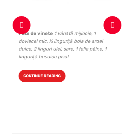
In
ce
Pate de vinete
1 vânătă mijlocie, 1
1 c
dovlecel mic, ½ linguriţă boia de ardei
păt
dulce, 2 linguri ulei, sare, 1 felie pâine, 1
ve
linguri
ță busuioc pisat.
CONTINUE READING