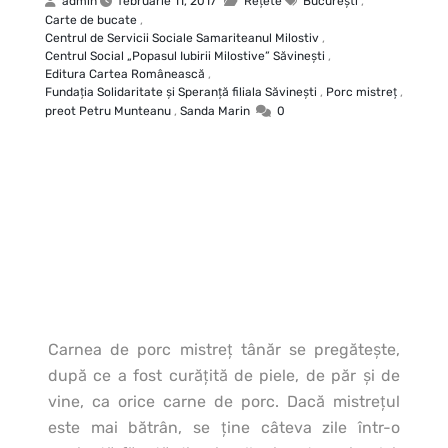
admin
februarie 11, 2017
Rețete
Bucureşti
,
Carte de bucate
,
Centrul de Servicii Sociale Samariteanul Milostiv
,
Centrul Social „Popasul Iubirii Milostive” Săvineşti
,
Editura Cartea Românească
,
Fundaţia Solidaritate şi Speranţă filiala Săvineşti
,
Porc mistreț
,
preot Petru Munteanu
,
Sanda Marin
0
Carnea de porc mistreţ tânăr se pregăteşte,
după ce a fost curăţită de piele, de păr şi de
vine, ca orice carne de porc.
Dacă mistreţul
este mai bătrân, se ţine câteva zile într-o