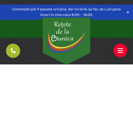
Delivery to
Switch
Open
Săvinești, NT
Comenzile pot fi plasate oricând, dar livrările se fac de Luni pana
Vineri în intervalul 8:00 - 14:00.