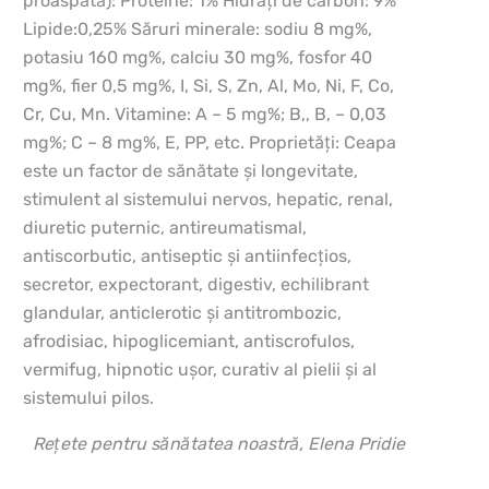
proaspătă): Proteine: 1% Hidraţi de carbon: 9%
Lipide:0,25% Săruri minerale: sodiu 8 mg%,
potasiu 160 mg%, calciu 30 mg%, fosfor 40
mg%, fier 0,5 mg%, I, Si, S, Zn, Al, Mo, Ni, F, Co,
Cr, Cu, Mn. Vitamine: A – 5 mg%; B,, B, – 0,03
mg%; C – 8 mg%, E, PP, etc. Proprietăţi: Ceapa
este un factor de sănătate şi longevitate,
stimulent al sistemului nervos, hepatic, renal,
diuretic puternic, antireumatismal,
antiscorbutic, antiseptic şi antiinfecţios,
secretor, expectorant, digestiv, echilibrant
glandular, anticlerotic şi antitrombozic,
afrodisiac, hipoglicemiant, antiscrofulos,
vermifug, hipnotic uşor, curativ al pielii şi al
sistemului pilos.
Rețete pentru sănătatea noastră, Elena Pridie