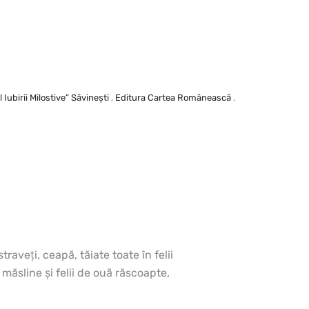
Iubirii Milostive” Săvineşti
,
Editura Cartea Românească
,
raveţi, ceapă, tăiate toate în felii
ăsline şi felii de ouă răscoapte,