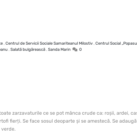
te
,
Centrul de Servicii Sociale Samariteanul Milostiv
,
Centrul Social „Popasul 
eanu
,
Salată bulgărească
,
Sanda Marin
0
toate zarzavaturile ce se pot mânca crude ca: roşii, ardei, cast
tofi fierţi.
Se face sosul deoparte şi se amestecă. Se adaugă m
 verde.