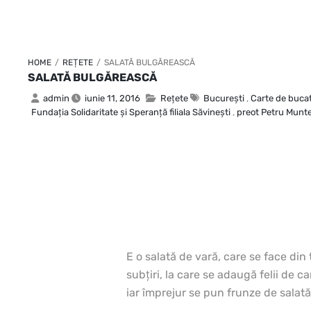
HOME
/
REȚETE
/
SALATĂ BULGĂREASCĂ
SALATĂ BULGĂREASCĂ
admin
iunie 11, 2016
Rețete
Bucureşti
,
Carte de buca
Fundaţia Solidaritate şi Speranţă filiala Săvineşti
,
preot Petru Munt
E o salată de vară, care se face din 
subţiri, la care se adaugă felii de car
iar împrejur se pun frunze de salată