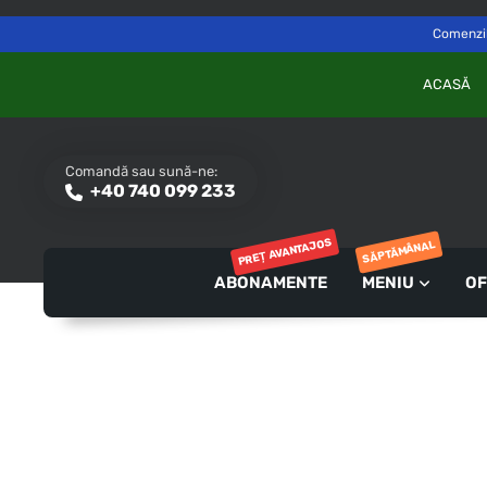
Delivery to
Switch
Săvinești, NT
Comenzile
ACASĂ
Comandă sau sună-ne:
+40 740 099 233
PREȚ AVANTAJOS
SĂPTĂMÂNAL
ABONAMENTE
MENIU
OF