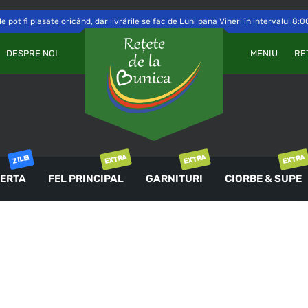
 pot fi plasate oricând, dar livrările se fac de Luni pana Vineri în intervalul 8:0
Va
OBLIGATORIU
PAROLĂ
*
DESPRE NOI
MENIU
RE
a 
Yo
th
an
ȚINE-MĂ MINTE
co
AUTENTIFICARE
EXTRA
EXTRA
EXTRA
ZILEI
ERTA
FEL PRINCIPAL
GARNITURI
CIORBE & SUPE
Ai uitat parola?