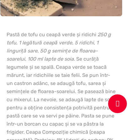
Pastă de tofu cu ceapă verde şi ridichi
250 g
tofu, 1 legătură ceapă verde, 5 ridichi, 1
linguriţă sare, 50 g seminţe de floarea-
m
soarelui, 100 ml lapte de soia.
Se curăţă
legumele şi se spală. Ceapa verde se toacă
mărunt, iar ridichiile se taie felii. Se pun într-
un castron adânc, se adaugă tofu, sarea şi
seminţele de floarea-soarelui. Se pasează bine
cu mixerul. La nevoie, se adaugă lapte de soia
pentru a obţine consistenţa potrivită pentru o
pastă care se va servi pe pâine. Pasta se pune
într-un borcan cu capac şi se va păstra la
frigider. Ceapa Compoziţie chimică (ceapa