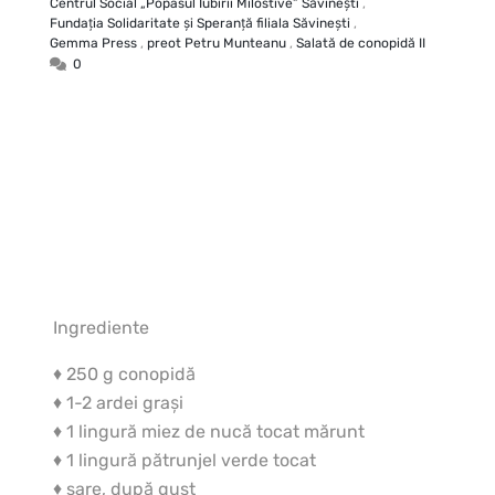
Centrul Social „Popasul Iubirii Milostive” Săvineşti
,
Fundaţia Solidaritate şi Speranţă filiala Săvineşti
,
Gemma Press
,
preot Petru Munteanu
,
Salată de conopidă II
0
Ingrediente
♦ 250 g conopidă
♦ 1-2 ardei graşi
♦ 1 lingură miez de nucă tocat mărunt
♦ 1 lingură pătrunjel verde tocat
♦ sare, după gust