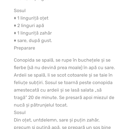
Sosul
♦ 1 linguriţă oţet
♦ 2 linguri apă
♦ 1 linguriţă zahăr
♦ sare, după gust.
Preparare
Conopida se spală, se rupe în bucheţele şi se
fierbe (să nu devină prea moale) în apă cu sare.
Ardeii se spală, li se scot cotoarele şi se taie în
feliuţe subţiri. Sosul se toarnă peste conopida
amestecată cu ardeii şi se lasă salata „să
tragă” 20 de minute. Se presară apoi miezul de
nucă şi pătrunjelul tocat.
Sosul
Din oţet, untdelemn, sare şi puţin zahăr,
precum şi puţină apă, se prepară un sos bine