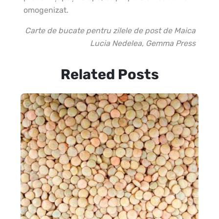
omogenizat.
Carte de bucate pentru zilele de post de Maica
Lucia Nedelea, Gemma Press
Related Posts
In
ce
1 c
păt
ve