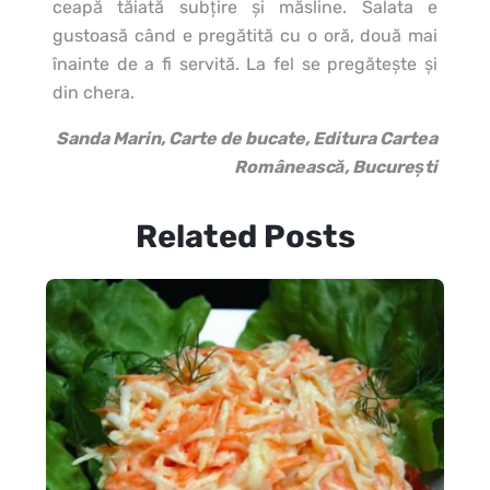
ceapă tăiată subţire şi măsline. Salata e
gustoasă când e pregătită cu o oră, două mai
înainte de a fi servită. La fel se pregăteşte şi
din chera.
Sanda Marin, Carte de bucate, Editura Cartea
Românească, Bucureşti
Related Posts
Ing
de 
1 l