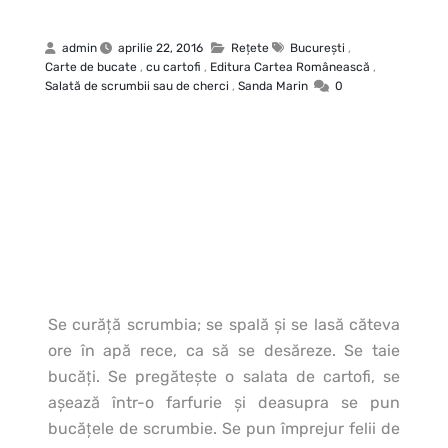
admin
aprilie 22, 2016
Rețete
Bucureşti
,
Carte de bucate
,
cu cartofi
,
Editura Cartea Românească
,
Salată de scrumbii sau de cherci
,
Sanda Marin
0
Se curăţă scrumbia; se spală şi se lasă căteva
ore în apă rece, ca să se desăreze.
Se taie
bucăţi. Se pregăteşte o salata de cartofi, se
aşează într-o farfurie şi deasupra se pun
bucăţele de scrumbie. Se pun împrejur felii de