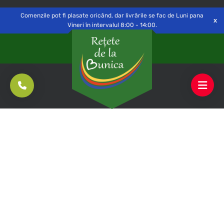
Delivery to
Switch
Open
Săvinești, NT
Comenzile pot fi plasate oricând, dar livrările se fac de Luni pana
Vineri în intervalul 8:00 - 14:00.