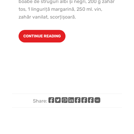
boabe de struguri albi şi negri, 200 g zahăr
păt
tos, 1 linguriţă margarină, 250 ml. vin,
ve
zahăr vanilat, scorţişoară.
CONTINUE READING
Share:
Share
Share
Share
Share
Share
Share
Share
Share
on
on
on
on
on
on
by
on
Facebook
X
Pinterest
LinkedIn
WhatsApp
Telegram
email
VK
(Twitter)