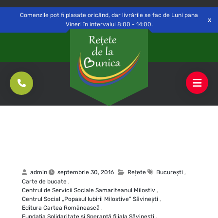
Delivery to
Switch
Open
Săvinești, NT
Comenzile pot fi plasate oricând, dar livrările se fac de Luni pana
Vineri în intervalul 8:00 - 14:00.
admin
septembrie 30, 2016
Rețete
Bucureşti
,
Carte de bucate
,
Centrul de Servicii Sociale Samariteanul Milostiv
,
Centrul Social „Popasul Iubirii Milostive” Săvineşti
,
Editura Cartea Românească
,
Fundaţia Solidaritate şi Speranţă filiala Săvineşti
,