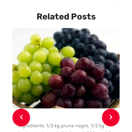
Related Posts
In
ce
Ingrediente: 1/2 kg prune negre, 1/2 kg
1 c