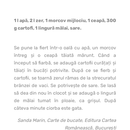
1 l apă, 2 l zer, 1 morcov mijlociu, 1 ceapă, 300
g cartofi, 1 lingură mălai, sare.
Se pune la fiert într-o oală cu apă, un morcov
întreg şi o ceapă tăiată mărunt. Când a
început să fiarbă, se adaugă cartofii curăţaţi şi
tăiaţi în bucăţi potrivite. După ce se fierb şi
cartofii, se toarnă zerul rămas de la strecuratul
brânzei de vaci. Se potriveşte de sare. Se lasă
să dea din nou în clocot şi se adaugă o lingură
de mălai tumat în ploaie, ca grişul. După
câteva minute ciorba este gata.
Sanda Marin, Carte de bucate, Editura Cartea
Românească, Bucureşti