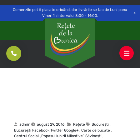
Delivery to
Switch
Open
Săvinești, NT
Comenzile pot fi plasate oricând, dar livrările se fac de Luni pana
Vineri în intervalul 8:00 - 14:00.
admin
august 29, 2016
Rețete
Bucureşti
,
Bucureşti Facebook Twitter Google+
,
Carte de bucate
,
Centrul Social „Popasul Iubirii Milostive” Săvineşti
,