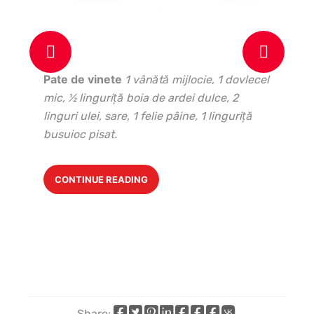
Pate de vinete
1 vânătă mijlocie, 1 dovlecel
mic, ½ linguriţă boia de ardei dulce, 2
linguri ulei, sare, 1 felie pâine, 1 linguri
ță
busuioc pisat.
CONTINUE READING
Share: