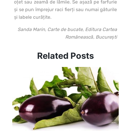
oţet sau zeamă de lămiie. Se aşază pe farfurie
şi se pun împrejur raci fierţi sau numai gâturile
şi labele curăţite.
Sanda Marin, Carte de bucate, Editura Cartea
Românească, Bucureşti
Related Posts
In
po
mă