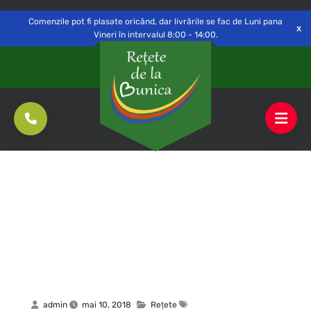
Delivery to
Switch
Open
Săvinești, NT
Comenzile pot fi plasate oricând, dar livrările se fac de Luni pana
Vineri în intervalul 8:00 - 14:00.
admin
mai 10, 2018
Rețete