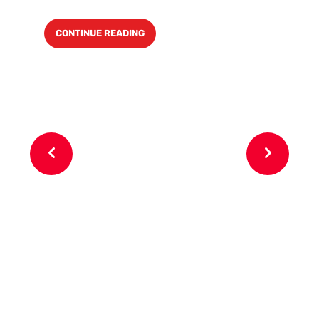
CONTINUE READING
6 o
pa
un