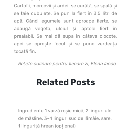
Cartofii, morcovii şi ardeii se curăţă, se spală şi
se taie cubuleţe. Se pun la fiert în 3,5 litri de
apă. Când legumele sunt aproape fierte, se
adaugă vegeta, uleiul şi laptele fiert în
prealabil. Se mai dă supa în câteva clocote,
apoi se opreşte focul şi se pune verdeaţa
tocată fin.
Rețete culinare pentru fiecare zi, Elena Iacob
Related Posts
Ingrediente 1 varză roşie mică, 2 linguri ulei
de măsline, 3-4 linguri suc de lămâie, sare,
1 linguriţă hrean (opţional).