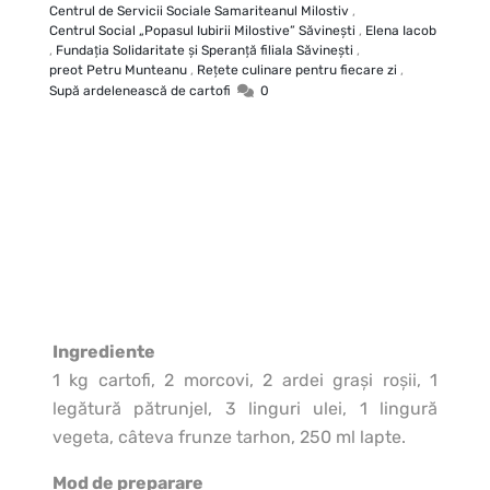
Centrul de Servicii Sociale Samariteanul Milostiv
,
Centrul Social „Popasul Iubirii Milostive” Săvineşti
,
Elena Iacob
,
Fundaţia Solidaritate şi Speranţă filiala Săvineşti
,
preot Petru Munteanu
,
Rețete culinare pentru fiecare zi
,
Supă ardelenească de cartofi
0
Ingrediente
1 kg cartofi, 2 morcovi, 2 ardei graşi roşii, 1
legătură pătrunjel, 3 linguri ulei, 1 lingură
vegeta, câteva frunze tarhon, 250 ml lapte.
Mod de preparare