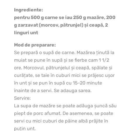
Ingrediente:
pentru 500 g carne se iau 250 g mazăre, 200
g zarzavat (morcov, pătrunjel) şi ceapă, 2
linguri unt
Mod de preparare:
Se prepară o supă de carne. Mazărea ţinută la
muiat se pune în supă şi se fierbe cam 1 1/2
ore. Morcovul, pătrunjelul şi ceapă, spălate şi
curăţate, se taie în cuburi mici se prăjesc uşor
în unt şi se pun în supă cu 15-20 minute
înainte de a servi. Se adauga sarea.
Servire:
La supa de mazăre se poate adăuga şuncă său
piept de porc afumat. De asemenea, se poate
servi cu mici cuburi de pâine albă prăjite în
puţin unt.