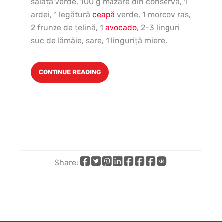
salată verde, 100 g mazăre din conservă, 1
de 
ardei, 1 legătură
ceapă
verde, 1 morcov ras,
1 l
2 frunze de ţelină, 1
avocado
, 2-3 linguri
suc de lămâie, sare, 1 linguriţă miere.
CONTINUE READING
Share:
Share
Share
Share
Share
Share
Share
Share
Share
on
on
on
on
on
on
by
on
Facebook
X
Pinterest
LinkedIn
WhatsApp
Telegram
email
VK
(Twitter)