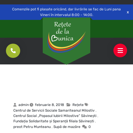
Delivery to
Switch
Open
Săvinești, NT
Comenzile pot fi plasate oricând, dar livrările se fac de Luni pana
Vineri în intervalul 8:00 - 14:00.
admin
februarie 8, 2018
Rețete
Centrul de Servicii Sociale Samariteanul Milostiv
,
Centrul Social „Popasul Iubirii Milostive” Săvineşti
,
Fundaţia Solidaritate şi Speranţă filiala Săvineşti
,
preot Petru Munteanu
,
Supă de mazăre
0