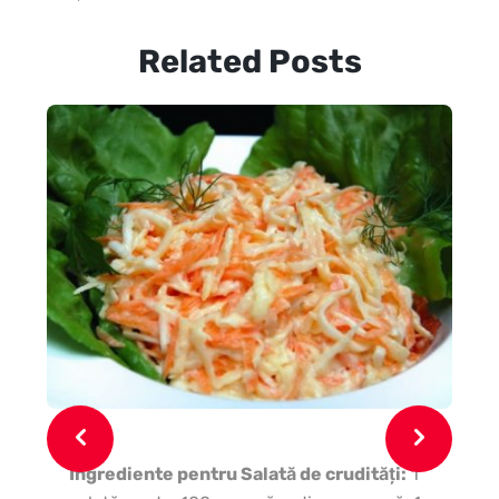
Related Posts
Ingrediente pentru Salată de crudităţi:
1
Ing