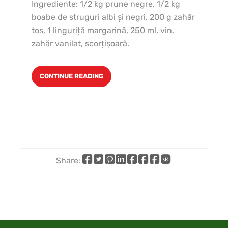
Ingrediente: 1/2 kg prune negre, 1/2 kg
2 c
boabe de struguri albi şi negri, 200 g zahăr
ml 
tos, 1 linguriţă margarină, 250 ml. vin,
lin
zahăr vanilat, scorţişoară.
CONTINUE READING
Share:
Share
Share
Share
Share
Share
Share
Share
Share
on
on
on
on
on
on
by
on
Facebook
X
Pinterest
LinkedIn
WhatsApp
Telegram
email
VK
(Twitter)