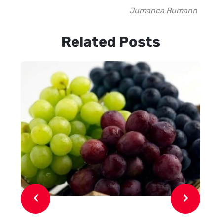
Jumanca Rumann
Related Posts
In