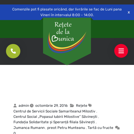
Delivery to
Switch
Open
Săvinești, NT
Comenzile pot fi plasate oricând, dar livrările se fac de Luni pana
Vineri în intervalul 8:00 - 14:00.
admin
octombrie 29, 2016
Rețete
Centrul de Servicii Sociale Samariteanul Milostiv
,
Centrul Social „Popasul Iubirii Milostive” Săvineşti
,
Fundaţia Solidaritate şi Speranţă filiala Săvineşti
,
Jumanca Rumann
,
preot Petru Munteanu
,
Tartă cu fructe
0