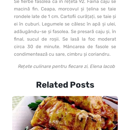
Se fierbe fasolea ca în reţeta 92. Faina caju se
macină fin. Ceapa, morcovul şi ţelina se taie
rondele late de 1 cm. Cartofii curăţaţi, se taie şi
ei în cuburi. Legumele se călesc în apă şi ulei,
adăugându-se şi fasolea. Se presară caju şi, în
final, sucul de roşii. Se lasă la foc moderat
circa 30 de minute. Mâncarea de fasole se
condimentează cu sare, cimbru şi coriandru.
Rețete culinare pentru fiecare zi, Elena Iacob
Related Posts