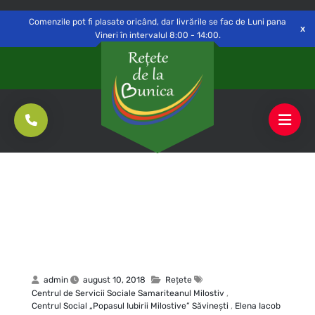
Delivery to
Switch
Open
Săvinești, NT
Comenzile pot fi plasate oricând, dar livrările se fac de Luni pana
Vineri în intervalul 8:00 - 14:00.
admin
august 10, 2018
Rețete
Centrul de Servicii Sociale Samariteanul Milostiv
,
Centrul Social „Popasul Iubirii Milostive” Săvineşti
,
Elena Iacob