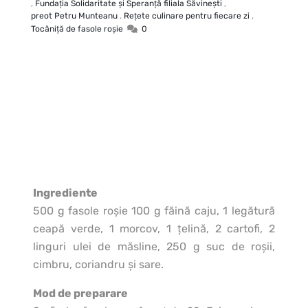
,
Fundaţia Solidaritate şi Speranţă filiala Săvineşti
,
preot Petru Munteanu
,
Rețete culinare pentru fiecare zi
,
Tocăniţă de fasole roşie
0
Ingrediente
500 g fasole roşie 100 g făină caju, 1 legătură
ceapă verde, 1 morcov, 1 ţelină, 2 cartofi, 2
linguri ulei de măsline, 250 g suc de roşii,
cimbru, coriandru şi sare.
Mod de preparare