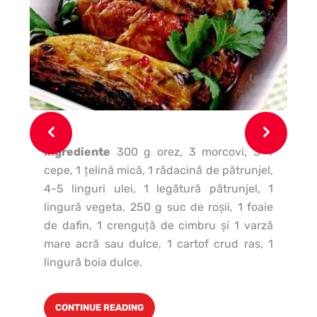
Ingrediente
300 g orez, 3 morcovi, 3-4
Ing
cepe, 1 ţelină mică, 1 rădacină de pătrunjel,
măs
4-5 linguri ulei, 1 legătură pătrunjel, 1
de 
lingură vegeta, 250 g suc de roşii, 1 foaie
de dafin, 1 crenguţă de cimbru şi 1 varză
mare acră sau dulce, 1 cartof crud ras, 1
lingură boia dulce.
CONTINUE READING