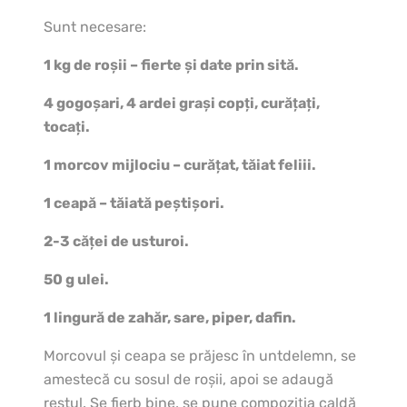
Sunt necesare:
1 kg de roșii – fierte și date prin sită.
4 gogoșari, 4 ardei grași copți, curățați,
tocați.
1 morcov mijlociu – curățat, tăiat feliii.
1 ceapă – tăiată peștișori.
2-3 căței de usturoi.
50 g ulei.
1 lingură de zahăr, sare, piper, dafin.
Morcovul și ceapa se prăjesc în untdelemn, se
amestecă cu sosul de roșii, apoi se adaugă
restul. Se fierb bine, se pune compoziția caldă