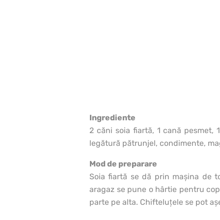
Ingrediente
2 căni soia fiartă, 1 cană pesmet, 
legătură pătrunjel, condimente, ma
Mod de preparare
Soia fiartă se dă prin maşina de t
aragaz se pune o hârtie pentru copt,
parte pe alta. Chifteluţele se pot a