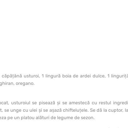
1 căpăţână usturoi, 1 lingură boia de ardei dulce, 1 linguriţ
ghiran, oregano.
ocat, usturoiul se pisează şi se amestecă cu restul ingredi
 se unge cu ulei şi se aşază chifteluţele. Se dă la cuptor, l
şeza pe un platou alături de legume de sezon.