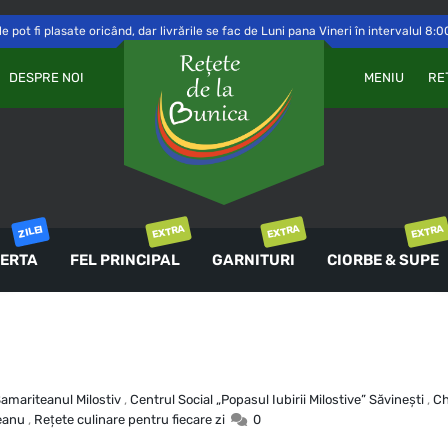
 pot fi plasate oricând, dar livrările se fac de Luni pana Vineri în intervalul 8:0
Va
OBLIGATORIU
PAROLĂ
*
DESPRE NOI
MENIU
RE
a 
Yo
th
an
ȚINE-MĂ MINTE
co
AUTENTIFICARE
EXTRA
EXTRA
EXTRA
ZILEI
ERTA
FEL PRINCIPAL
GARNITURI
CIORBE & SUPE
Ai uitat parola?
Samariteanul Milostiv
,
Centrul Social „Popasul Iubirii Milostive” Săvineşti
,
Ch
eanu
,
Rețete culinare pentru fiecare zi
0