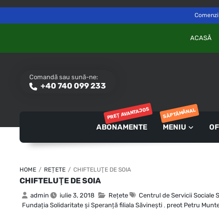
Delivery to
Switch
Săvinești, NT
Comenzile
ACASĂ
Comandă sau sună-ne:
+40 740 099 233
PREȚ AVANTAJOS
SĂPTĂMÂNAL
ABONAMENTE
MENIU
OF
HOME
/
REȚETE
/
CHIFTELUŢE DE SOIA
CHIFTELUŢE DE SOIA
admin
iulie 3, 2018
Rețete
Centrul de Servicii Sociale 
Fundaţia Solidaritate şi Speranţă filiala Săvineşti
,
preot Petru Munt