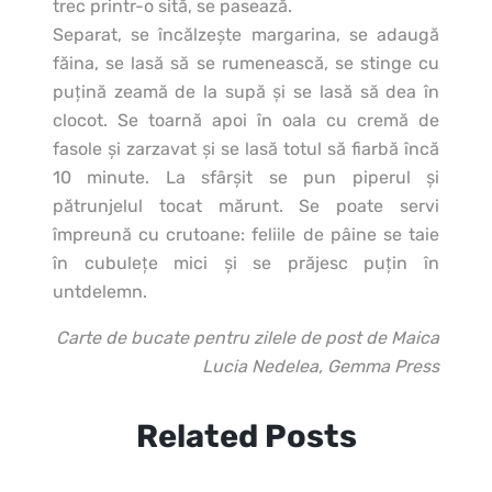
trec printr-o sită, se pasează.
Separat, se încălzeşte margarina, se adaugă
făina, se lasă să se rumenească, se stinge cu
puţină zeamă de la supă şi se lasă să dea în
clocot. Se toarnă apoi în oala cu cremă de
fasole şi zarzavat şi se lasă totul să fiarbă încă
10 minute. La sfârşit se pun piperul şi
pătrunjelul tocat mărunt. Se poate servi
împreună cu crutoane: feliile de pâine se taie
în cubuleţe mici şi se prăjesc puţin în
untdelemn.
Carte de bucate pentru zilele de post de Maica
Lucia Nedelea, Gemma Press
Related Posts