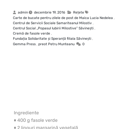
admin
decembrie 19, 2016
Rețete
Carte de bucate pentru zilele de post de Maica Lucia Nedelea
,
Centrul de Servicii Sociale Samariteanul Milostiv
,
Centrul Social „Popasul Iubirii Milostive” Săvineşti
,
Cremă de fasole verde
,
Fundaţia Solidaritate şi Speranţă filiala Săvineşti
,
Gemma Press
,
preot Petru Munteanu
0
Ingrediente
♦ 400 g fasole verde
♦ 2 linguri margarină vegetală