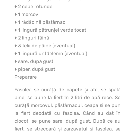
♦ 2 cepe rotunde
♦ 1 morcov
♦ 1 rădăcină păstârnac
♦ 1 lingură pătrunjel verde tocat
♦ 2 linguri făină
♦ 3 felii de pâine (eventual)
♦ 1 lingură untdelemn (eventual)
♦ sare, după gust
♦ piper, după gust
Preparare
Fasolea se curăţă de capete şi aţe, se spală
bine, se pune la fiert în 2 litri de apă rece. Se
curăţă morcovul, păstârnacul, ceapa şi se pun
la fiert deodată cu fasolea. Când au dat în
clocot, se pune sare, după gust. După ce au
fiert, se strecoară şi zarzavatul şi fasolea, se