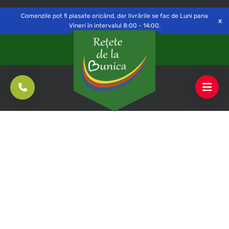
Delivery to
Switch
Open
Săvinești, NT
Comenzile pot fi plasate oricând, dar livrările se fac de Luni pana
Vineri în intervalul 8:00 - 14:00.