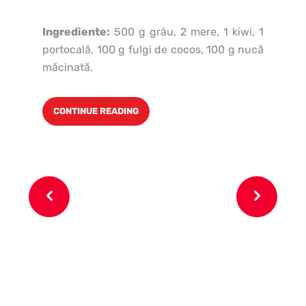
Ingrediente:
500 g grâu, 2 mere, 1 kiwi, 1
portocală, 100 g fulgi de cocos, 100 g nucă
măcinată.
CONTINUE READING
6 o
pa
un