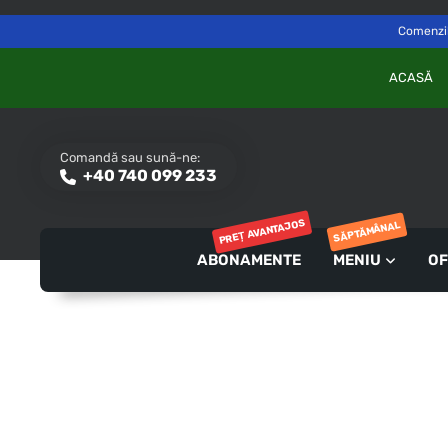
Delivery to
Switch
Săvinești, NT
Comenzile
ACASĂ
Comandă sau sună-ne:
+40 740 099 233
PREȚ AVANTAJOS
SĂPTĂMÂNAL
ABONAMENTE
MENIU
OF