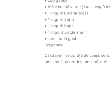
♦ 200 g roşii
♦ 4 fire ceapă verde (sau o ceapă mi
♦ 1 linguriţă mărar tocat
♦ 1 linguriţă oţet
♦ 1 linguriţă apă
♦ 1 lingură untdelemn
♦ sare, după gust
Preparare
Castraveţii se curăţă de coajă, se sp
amestecă cu untdelemn, apă, oţet, s