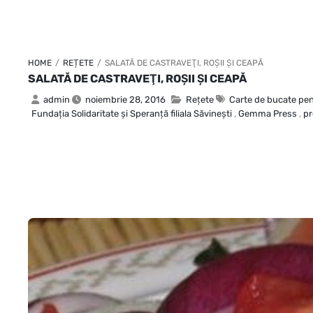
HOME
/
REȚETE
/
SALATĂ DE CASTRAVEŢI, ROŞII ŞI CEAPĂ
SALATĂ DE CASTRAVEŢI, ROŞII ŞI CEAPĂ
admin
noiembrie 28, 2016
Rețete
Carte de bucate pen
Fundaţia Solidaritate şi Speranţă filiala Săvineşti
,
Gemma Press
,
pr