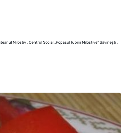
iteanul Milostiv
,
Centrul Social „Popasul Iubirii Milostive” Săvineşti
,