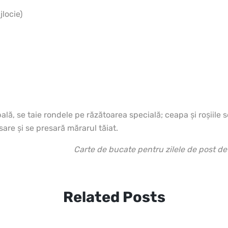
jlocie)
ală, se taie rondele pe răzătoarea specială; ceapa şi roşiile se
are şi se presară mărarul tăiat.
Carte de bucate pentru zilele de post 
Related Posts