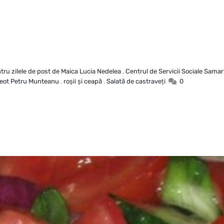
tru zilele de post de Maica Lucia Nedelea
,
Centrul de Servicii Sociale Samar
eot Petru Munteanu
,
roşii şi ceapă
,
Salată de castraveţi
0