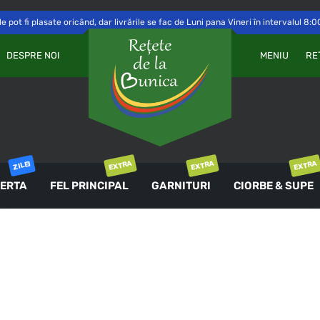
 pot fi plasate oricând, dar livrările se fac de Luni pana Vineri în intervalul 8:0
Va
OBLIGATORIU
PAROLĂ
*
DESPRE NOI
MENIU
RE
a 
Yo
th
an
ȚINE-MĂ MINTE
co
AUTENTIFICARE
EXTRA
EXTRA
EXTRA
ZILEI
ERTA
FEL PRINCIPAL
GARNITURI
CIORBE & SUPE
Ai uitat parola?