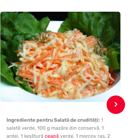
Ingrediente pentru Salată de crudităţi:
1
salată verde, 100 g mazăre din conservă, 1
ardei, 1 legătură
ceapă
verde, 1 morcov ras, 2