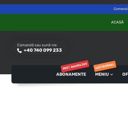
Delivery to
Switch
Săvinești, NT
Comenzile
ACASĂ
Comandă sau sună-ne:
+40 740 099 233
PREȚ AVANTAJOS
SĂPTĂMÂNAL
ABONAMENTE
MENIU
OF