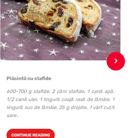
Plăcintă cu stafide
600-700 g stafide, 2 căni stafide, 1 cană apă,
m
1/2 cană ulei, 1 lingură coajă rasă de lămâie, 1
lingură suc de lămâie, 25 g drojdie, 1 vârf cuţit
sare..
CONTINUE READING