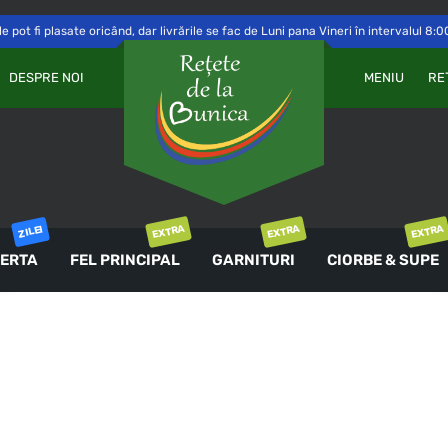
 pot fi plasate oricând, dar livrările se fac de Luni pana Vineri în intervalul 8:0
Va
OBLIGATORIU
PAROLĂ
*
DESPRE NOI
MENIU
RE
a 
Yo
th
an
ȚINE-MĂ MINTE
co
AUTENTIFICARE
EXTRA
EXTRA
EXTRA
ZILEI
ERTA
FEL PRINCIPAL
GARNITURI
CIORBE & SUPE
Ai uitat parola?