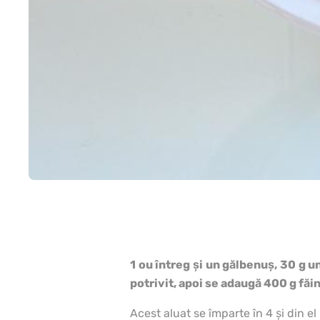
1 ou întreg și un gălbenuș, 30 g un
potrivit, apoi se adaugă 400 g făin
Acest aluat se împarte în 4 și din el 