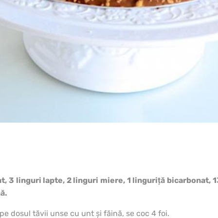
t, 3 linguri lapte, 2 linguri miere, 1 linguriță bicarbonat, 
ă.
pe dosul tăvii unse cu unt și făină, se coc 4 foi.