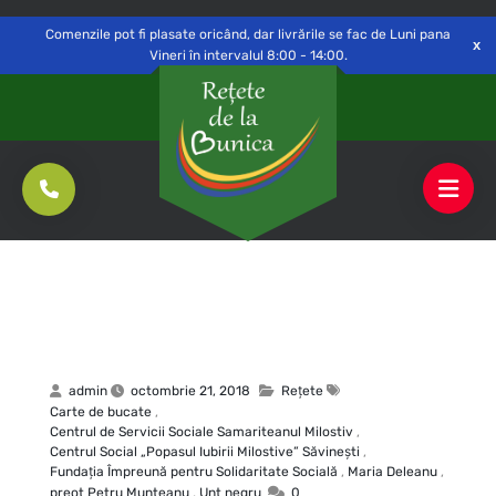
Delivery to
Switch
Open
Săvinești, NT
Comenzile pot fi plasate oricând, dar livrările se fac de Luni pana
Vineri în intervalul 8:00 - 14:00.
admin
octombrie 21, 2018
Rețete
Carte de bucate
,
Centrul de Servicii Sociale Samariteanul Milostiv
,
Centrul Social „Popasul Iubirii Milostive” Săvineşti
,
Fundația Împreună pentru Solidaritate Socială
,
Maria Deleanu
,
preot Petru Munteanu
,
Unt negru
0