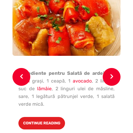
Ingrediente pentru Salată de ardei
6-7
In
ardei
graşi, 1 ceapă, 1
avocado
, 2 linguri
lin
suc de
lămâie
, 2 linguri ulei de măsline,
co
sare, 1 legătură pătrunjel verde, 1 salată
pli
verde mică.
CONTINUE READING