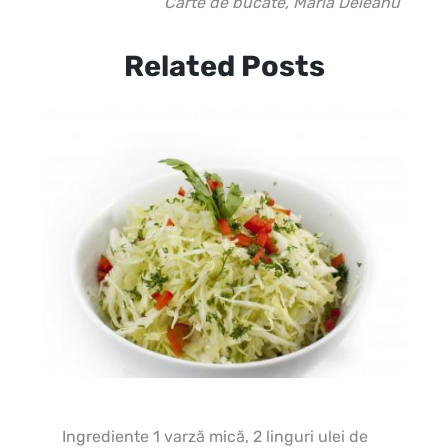
Carte de bucate, Maria Deleanu
Related Posts
In
Ingrediente 1 varză mică, 2 linguri ulei de