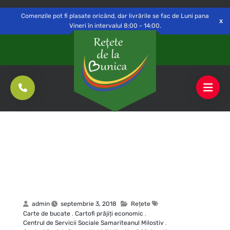
Delivery to
Switch
Open
Săvinești, NT
Comenzile pot fi plasate oricând, dar livrările se fac de Luni pana
Vineri în intervalul 8:00 - 14:00.
admin
septembrie 3, 2018
Rețete
Carte de bucate
,
Cartofi prăjiţi economic
,
Centrul de Servicii Sociale Samariteanul Milostiv
,