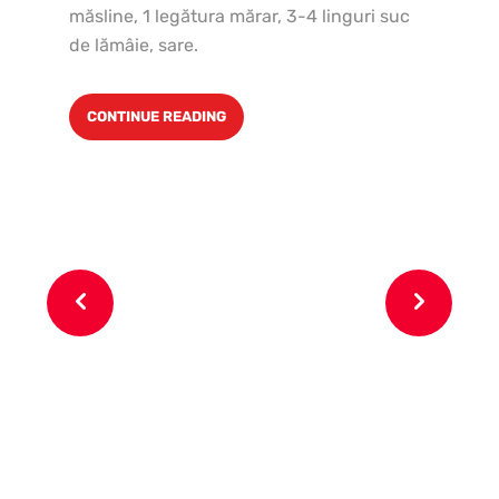
Uni
măsline, 1 legătura mărar, 3-4 linguri suc
sar
de lămâie, sare.
Pe
g z
CONTINUE READING
de 
su