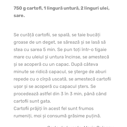
750 g cartofi, 1 lingură untură, 2 linguri ulei,
sare.
Se curăţă cartofii, se spală, se taie bucăţi
groase de un deget, se sărează şi se lasă să
stea cu sarea 5 min. Se pun toţi într-o tigaie
mare cu uleiul şi untura încinse, se amestecă
şi se acoperă cu un capac. După câteva
minute se ridică capacul, se şterge de aburi
repede cu o cîrpă uscată, se amestecă cartofii
uşor şi se acoperă cu capacul şters. Se
procedează astfel din 3 în 3 min, până când
cartofii sunt gata.
Cartofii prăjiţi în acest fel sunt frumos
rumeniţi, moi şi consumă grăsime puţină.