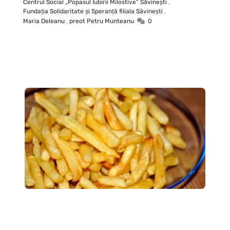
Centrul Social „Popasul Iubirii Milostive” Săvineşti
,
Fundaţia Solidaritate şi Speranţă filiala Săvineşti
,
Maria Deleanu
,
preot Petru Munteanu
0