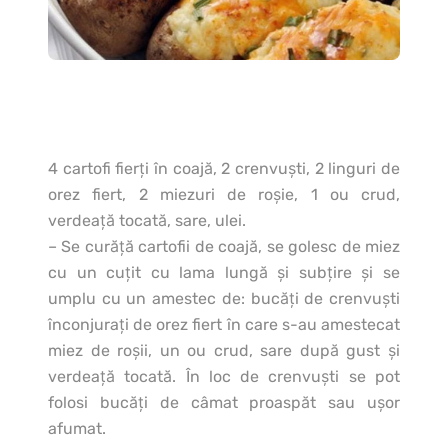
4 cartofi fierţi în coajă, 2 crenvuşti, 2 linguri de
orez fiert, 2 miezuri de roşie, 1 ou crud,
verdeaţă tocată, sare, ulei.
– Se curăţă cartofii de coajă, se golesc de miez
cu un cuţit cu lama lungă şi subţire şi se
umplu cu un amestec de: bucăţi de crenvuşti
înconjuraţi de orez fiert în care s-au amestecat
miez de roşii, un ou crud, sare după gust şi
verdeaţă tocată. În loc de crenvuşti se pot
folosi bucăţi de câmat proaspăt sau uşor
afumat.