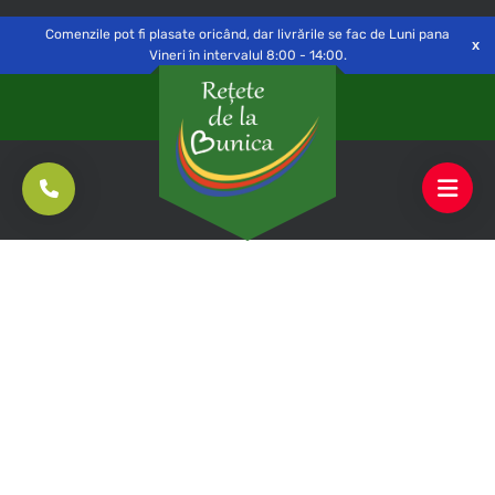
Delivery to
Switch
Open
Săvinești, NT
Comenzile pot fi plasate oricând, dar livrările se fac de Luni pana
Vineri în intervalul 8:00 - 14:00.