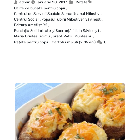
admin
ianuarie 20, 2017
Rețete
Carte de bucate pentru copii
,
Centrul de Servicii Sociale Samariteanul Milostiv
,
Centrul Social „Popasul Iubirii Milostive” Săvineşti
,
Editura Ametist 92
,
Fundaţia Solidaritate şi Speranţă filiala Săvineşti
,
Maria Cristea Şoimu
,
preot Petru Munteanu
,
Rețete pentru copii - Cartofi umpluţi (2-15 ani)
0