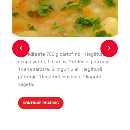
Ingrediente
700 g cartofi noi, 1 legătură
ceapă verde, 1 morcov, 1 rădăcini pătrunjel,
In
1 cană zarzăre, 3 linguri ulei, 1 legătură
boa
pătrunjel 1 legătură leuştean, 1 lingură
tos
vegeta.
zah
CONTINUE READING