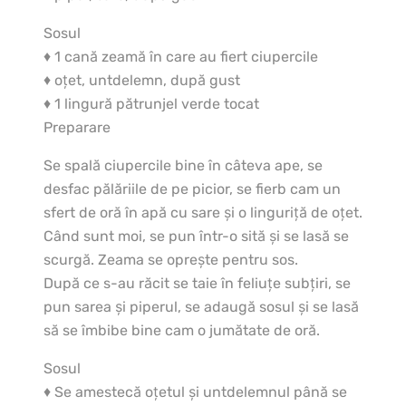
Sosul
♦ 1 cană zeamă în care au fiert ciupercile
♦ oţet, untdelemn, după gust
♦ 1 lingură pătrunjel verde tocat
Preparare
Se spală ciupercile bine în câteva ape, se
desfac pălăriile de pe picior, se fierb cam un
sfert de oră în apă cu sare şi o linguriţă de oţet.
Când sunt moi, se pun într-o sită şi se lasă se
scurgă. Zeama se opreşte pentru sos.
După ce s-au răcit se taie în feliuţe subţiri, se
pun sarea şi piperul, se adaugă sosul şi se lasă
să se îmbibe bine cam o jumătate de oră.
Sosul
♦ Se amestecă oţetul şi untdelemnul până se