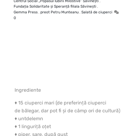
Centrul Social „Popasul Iubirii Milostive” Săvineşti
,
Fundaţia Solidaritate şi Speranţă filiala Săvineşti
,
Gemma Press
,
preot Petru Munteanu
,
Salată de ciuperci
0
Ingrediente
♦ 15 ciuperci mari (de preferinţă ciuperci
de bălegar, dar pot fi şi de câmp ori de cultură)
♦ untdelemn
♦ 1 linguriţă oţet
♦ piper, sare, după gust