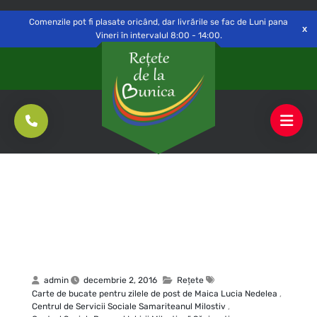
Delivery to
Switch
Open
Săvinești, NT
Comenzile pot fi plasate oricând, dar livrările se fac de Luni pana
Vineri în intervalul 8:00 - 14:00.
admin
decembrie 2, 2016
Rețete
Carte de bucate pentru zilele de post de Maica Lucia Nedelea
,
Centrul de Servicii Sociale Samariteanul Milostiv
,