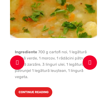
Ingrediente
700 g cartofi noi, 1 legătură
ceapă verde, 1 morcov, 1 rădăcini pătrunjel,
Pa
1 cană zarzăre, 3 linguri ulei, 1 legătură
ma
pătrunjel 1 legătură leuştean, 1 lingură
ma
vegeta.
şi 
la 
CONTINUE READING
bi
de
ce