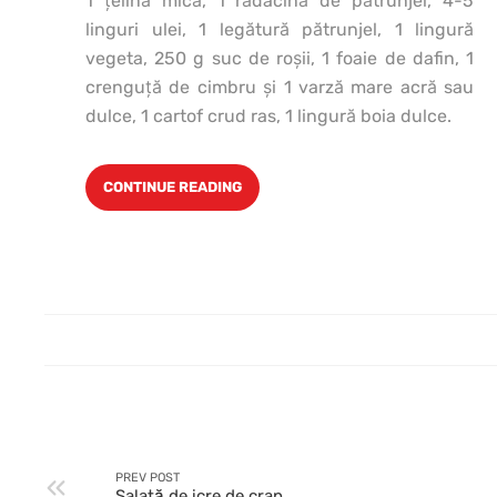
1 ţelină mică, 1 rădacină de pătrunjel, 4-5
linguri ulei, 1 legătură pătrunjel, 1 lingură
vegeta, 250 g suc de roşii, 1 foaie de dafin, 1
crenguţă de cimbru şi 1 varză mare acră sau
dulce, 1 cartof crud ras, 1 lingură boia dulce.
CONTINUE READING
PREV POST
Salată de icre de crap