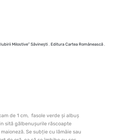
Iubirii Milostive” Săvineşti
,
Editura Cartea Românească
,
ri cam de 1 cm, fasole verde şi albuş
in sită gălbenuşurile răscoapte
e maioneză. Se subţie cu lămâie sau
ert de oră, ca să se îmbibe cu sos.