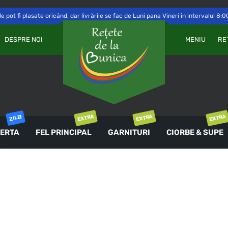
 pot fi plasate oricând, dar livrările se fac de Luni pana Vineri în intervalul 8:0
Va
OBLIGATORIU
PAROLĂ
*
DESPRE NOI
MENIU
RE
a 
Yo
th
an
ȚINE-MĂ MINTE
co
AUTENTIFICARE
EXTRA
EXTRA
EXTRA
ZILEI
ERTA
FEL PRINCIPAL
GARNITURI
CIORBE & SUPE
Ai uitat parola?