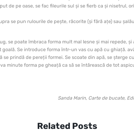
 de pe oase, se fac fileurile sul şi se fierb ca şi nisetrul, ori
pra se pun rulourile de peşte, răcorite (şi fără aţe) sau şală
ug, se poate îmbraca forma mult mal Iesne şi mai repede, ş
 goală. Se introduce forma într-un vas cu apă cu ghiaţă. avâ
 se prindă de pereţii formei. Se scoate din apă, se şterge cu
eva minute forma pe gheaţă ca să se întărească de tot aspicu
Sanda Marin, Carte de bucate, Ed
Related Posts