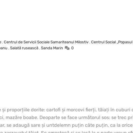
e
,
Centrul de Servicii Sociale Samariteanul Milostiv
,
Centrul Social „Popasul 
eanu
,
Salată rusească
,
Sanda Marin
0
şi proporţiile dorite: cartofi şi morcovi fierţi, tăiaţi în cubu
ici, mazăre boabe.
Deoparte se face următorul sos: se trec pr
r, se adaugă sare şi untdelemn puţin câte puţin, ca la oric
e zarzavatul tăiat. Se amestecă şi se lasă la o parte vreun sf