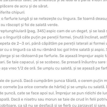
plăcere de acru şi de sărat.
ferite chipuri:
 o farfurie lungă şi se netezeşte cu lingura. Se toarnă deas
 ou răscopt şi foi de salată verde.
dreptunghiulară (pag, 345) aspic cam de un deget, şi se lasă
u o linguriţă câte puţin pe pereţii formei, ţinută înclinat, ast
repeta de 2—3 ori, până căpătăm pe pereţii laterali ai formei 
r cu o lingură ca să nu rămână loc gol între salată şi aspic. 
şterge şi se răstoarnă pe farfurie. Se aşează împrejur aspic 
 tari. Se taie capacul, şi se scobesc. Se presară înăuntru sare 
e aşa vreo 1/2 de oră. Se umplu cu salată, şi se aşează pe farf
egale de şuncă. Dacă cumpărăm şunca tăiată, o cerem puţin mai
ac cornete (ca orice cornete de hârtie) şi se umplu cu salată.
 şuncă, cate se face apoi sul. Împrejur se pun ridichi de lună
spală. Dacă e nisetru sau morun se taie de crud în felii potrivi
obitoare, ca să nu se desfacă şi se fierb cu zarzavat şi sare,