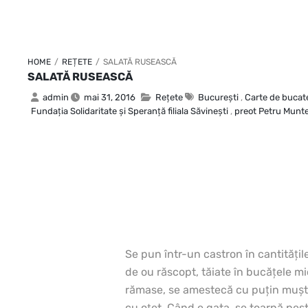
HOME
/
REȚETE
/
SALATĂ RUSEASCĂ
SALATĂ RUSEASCĂ
admin
mai 31, 2016
Rețete
Bucureşti
,
Carte de bucat
Fundaţia Solidaritate şi Speranţă filiala Săvineşti
,
preot Petru Munt
Se pun într-un castron în cantităţile 
de ou răscopt, tăiate în bucăţele m
rămase, se amestecă cu puţin muşta
cu oţet. Când e gata, se toarnă pest