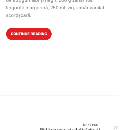
de struguri albi şi negri, 200 g zahăr tos, 1
linguriţă margarină, 250 ml. vin, zahăr vanilat,
scorţişoară.
CONTINUE READING
NEXT POST
Piftii de porc şi viţel (răcituri)