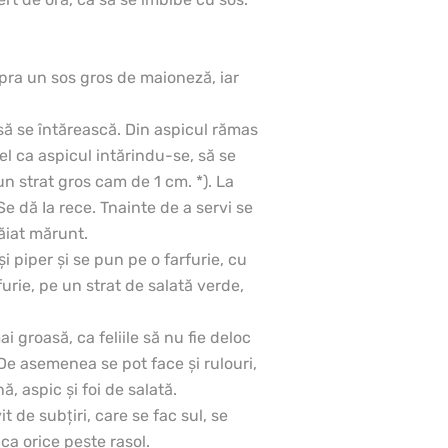
upra un sos gros de maioneză, iar
 să se întărească. Din aspicul rămas
fel ca aspicul intărindu-se, să se
un strat gros cam de 1 cm. *). La
Se dă Ia rece. Tnainte de a servi se
tăiat mărunt.
şi piper şi se pun pe o farfurie, cu
urie, pe un strat de salată verde,
 groasă, ca feliile să nu fie deloc
 De asemenea se pot face şi rulouri,
, aspic şi foi de salată.
t de subţiri, care se fac sul, se
 ca orice peşte rasol.