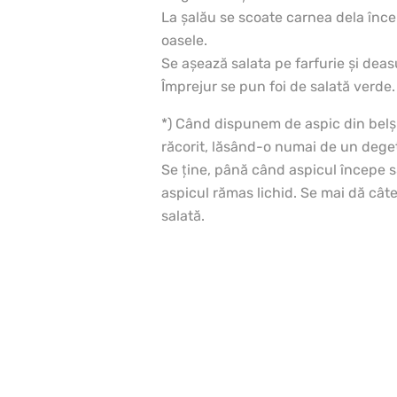
La şalău se scoate carnea dela început
oasele.
Se aşează salata pe farfurie şi deasu
Împrejur se pun foi de salată verde.
*) Când dispunem de aspic din belş
răcorit, lăsând-o numai de un deget
Se ţine, până când aspicul începe să
aspicul rămas lichid. Se mai dă cât
salată.