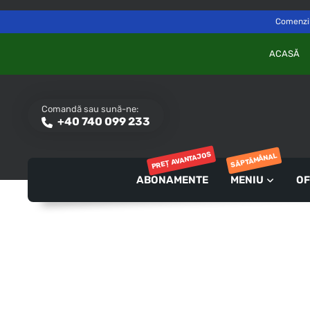
Delivery to
Switch
Săvinești, NT
Comenzile
ACASĂ
Comandă sau sună-ne:
+40 740 099 233
PREȚ AVANTAJOS
SĂPTĂMÂNAL
ABONAMENTE
MENIU
OF