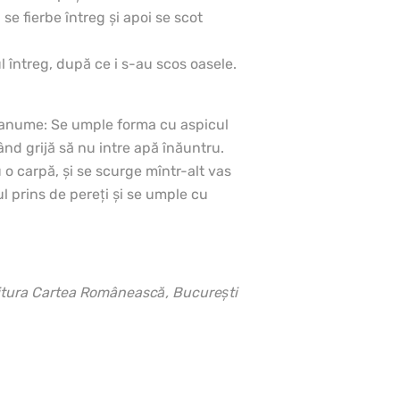
 se fierbe întreg şi apoi se scot
ul întreg, după ce i s-au scos oasele.
i anume: Se umple forma cu aspicul
nd grijă să nu intre apă înăuntru.
 o carpă, şi se scurge mîntr-alt vas
l prins de pereţi şi se umple cu
itura Cartea Românească, Bucureşti