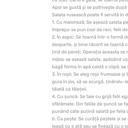
Apoi se gustă şi se potriveşte după 
Salata rusească poate fi servită în di
1. Cu maioneză; Se aşează salata pe
împrejur se pun cozi de raci, felii de
2. În aspic: Se toarnă într-o formă 
deoparte, şi bine răcorit se toarnă c
ţină de pereţi. Operaţia aceasta se 
mijloc se aşează salata, apăsând uşo
bagă forma în apă caldă o clipă, se 
3. În roşii: Se aleg roşii frumoase şi
gura în jos, să se scurgă, ţinându-I
tăiată ca tăieţeii.
4. Cu şuncâ: Se taie cu grijă felii 
sfărâmate. Din feliile de şuncă se f
punând câte puţină salată pe felia de
5. Ca peşte: Se curăţă peştele şi se 
leagă cu o aţă sau se fixează cu o sc