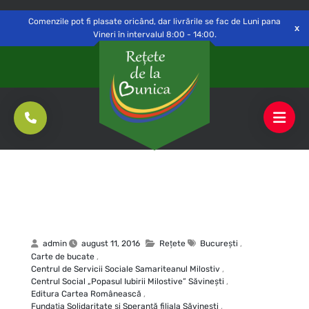
Delivery to
Switch
Open
Săvinești, NT
Comenzile pot fi plasate oricând, dar livrările se fac de Luni pana
Vineri în intervalul 8:00 - 14:00.
admin
august 11, 2016
Rețete
Bucureşti
,
Carte de bucate
,
Centrul de Servicii Sociale Samariteanul Milostiv
,
Centrul Social „Popasul Iubirii Milostive” Săvineşti
,
Editura Cartea Românească
,
Fundaţia Solidaritate şi Speranţă filiala Săvineşti
,