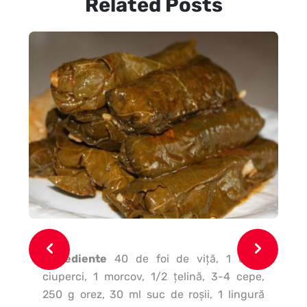
Related Posts
Ingrediente
40 de foi de viţă, 1 cutie
In
ciuperci, 1 morcov, 1/2 ţelină, 3-4 cepe,
boa
250 g orez, 30 ml suc de roşii, 1 lingură
tos