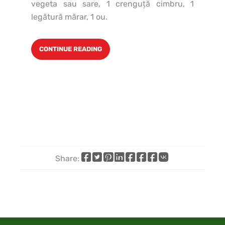
vegeta sau sare, 1 crenguţă cimbru, 1
zah
legătură mărar, 1 ou.
CONTINUE READING
Share:
Share
Share
Share
Share
Share
Share
Share
Share
on
on
on
on
on
on
by
on
Facebook
X
Pinterest
LinkedIn
WhatsApp
Telegram
email
VK
(Twitter)