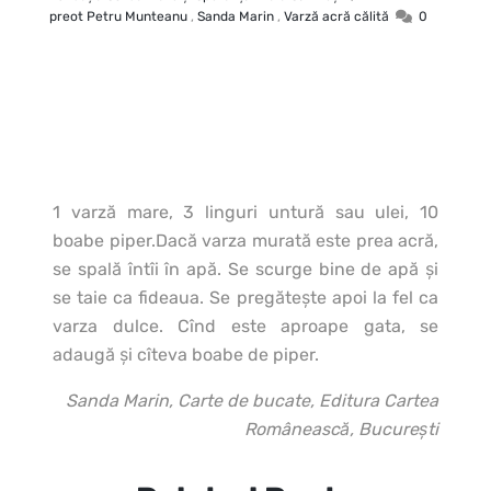
preot Petru Munteanu
,
Sanda Marin
,
Varză acră călită
0
1 varză mare, 3 linguri untură sau ulei, 10
boabe piper.
Dacă varza murată este prea acră,
se spală întîi în apă. Se scurge bine de apă şi
se taie ca fideaua. Se pregăteşte apoi la fel ca
varza dulce. Cînd este aproape gata, se
adaugă şi cîteva boabe de piper.
Sanda Marin, Carte de bucate, Editura Cartea
Românească, Bucureşti